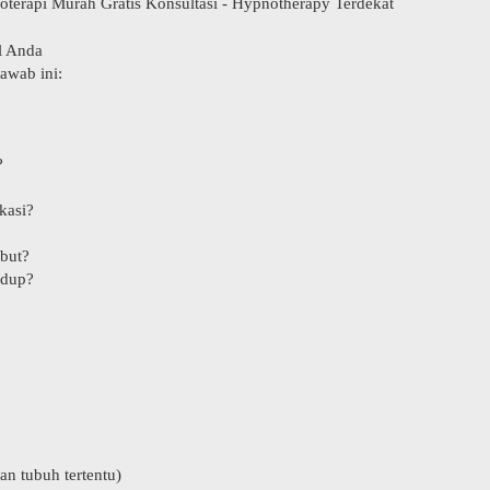
oterapi Murah Gratis Konsultasi - Hypnotherapy Terdekat
l Anda
awab ini:
?
kasi?
ebut?
idup?
an tubuh tertentu)