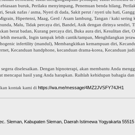
kebiasaan buruk, Perilaku menyimpang, Penemuan benda hilang, Peril
, Sesak nafas / asma, Nyeri di dada, Sakit perut / nyeri ulu hati, Gan
Migrain, Hipertensi, Maag, Gerd / Asam lambung, Tangan / kaki sering
unda, Malu, Tidak percaya diri, Bandel, Asik dengan dirinya sendiri,
an berat badan, Kurang percaya diri, Buka aura diri, Kesulitan diet, 
l lebih menarik, Ingin tampak lebih cantik/tampan, Menghilangkan jer
ychogenic infertility (mandul), Membangkitkan kemampuan diri, Kecan
rnet, Kecanduan handphone, kecanduan drama-korea, Kecanduan judi,
segera diselesaikan. Dengan hipnoterapi, akan membantu Anda mengga
at mencapai hasil yang Anda harapkan. Raihlah kehidupan bahagia dan
https://wa.me/message/4MZ2JVSFY74JH1
hkan kontak kami di
Kec. Sleman, Kabupaten Sleman, Daerah Istimewa Yogyakarta 55515