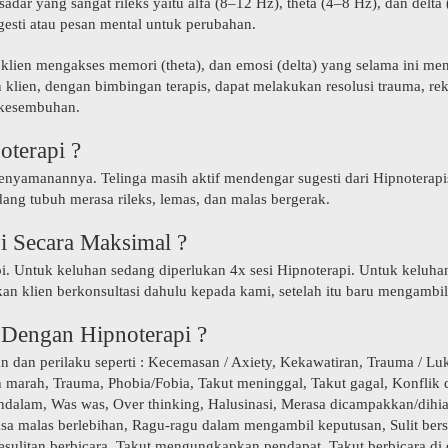
 yang sangat rileks yaitu alfa (8–12 Hz), theta (4–8 Hz), dan delta (0
gesti atau pesan mental untuk perubahan.
klien mengakses memori (theta), dan emosi (delta) yang selama ini me
an klien, dengan bimbingan terapis, dapat melakukan resolusi trauma, 
 kesembuhan.
oterapi ?
enyamanannya. Telinga masih aktif mendengar sugesti dari Hipnoterapis
ang tubuh merasa rileks, lemas, dan malas bergerak.
i Secara Maksimal ?
pi. Untuk keluhan sedang diperlukan 4x sesi Hipnoterapi. Untuk keluha
pkan klien berkonsultasi dahulu kepada kami, setelah itu baru mengambil
 Dengan Hipnoterapi ?
dan perilaku seperti : Kecemasan / Axiety, Kekawatiran, Trauma / Luka b
 marah, Trauma, Phobia/Fobia, Takut meninggal, Takut gagal, Konflik dal
alam, Was was, Over thinking, Halusinasi, Merasa dicampakkan/dihiana
, Rasa malas berlebihan, Ragu-ragu dalam mengambil keputusan, Sulit berso
 Kesulitan berbicara, Takut mengungkapkan pendapat, Takut berbicara 