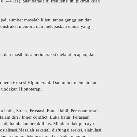
,5–4 Hz). Saat berada di frekuensi ini pikiran klien
njadi sumber masalah klien, tanpa gangguan dan
rekonstruksi memori, dan melepaskan emosi yang
, dan masih bisa berinteraksi melalui ucapan, dan
n berat 6x sesi Hipnoterapi. Dan untuk menentukan
 tindakan Hipnoterapi.
atin, Stress, Frustasi, Emosi labil, Perasaan resah
am diri / Inner conflict, Luka batin, Perasaan
ti, hambatan beraktifitas, Minder/tidak percaya
sialisasi,Masalah seksual, disfungsi ereksi, ejakulasi
di depan umum, Motivasi rendah, Suka menunda