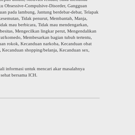
aku Obsessive-Compulsive-Disorder, Gangguan
gguan pada lambung, Jantung berdebar-debar, Telapak
 kesemutan, Tidak penurut, Membantah, Manja,
 Tidak mau berbicara, Tidak mau mendengarkan,
Obesitas, Mengecilkan lingkar perut, Mengendalikan
awat/komedo, Membesarkan bagian tubuh tertentu,
duan rokok, Kecanduan narkoba, Kecanduan obat
 Kecanduan shopping/belanja, Kecanduan sex,
li informasi untuk mencari akar masalahnya
 sehat bersama ICH.