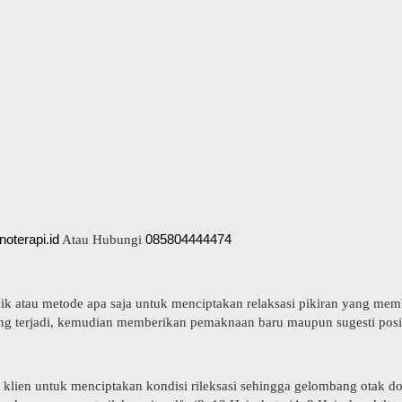
pnoterapi.id
085804444474
Atau Hubungi
ik atau metode apa saja untuk menciptakan relaksasi pikiran yang mem
ng terjadi, kemudian memberikan pemaknaan baru maupun sugesti posit
 kli
e
n untuk menciptakan kondisi rileksasi sehingga gelombang otak d