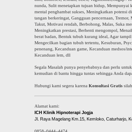
nunda, Sulit menetapkan tujuan hidup, Mempunyai 
mental penghambat sukses, Meningkatkan potensi diri
tangan berkeringat, Gangguan pencernaan, Tremor, 
Takut, Motivasi rendah, Berbohong, Malas, Suka men
Meningkatkan prestasi, Berhenti mengompol, Menaikk
berat badan, Bentuk tubuh kurang ideal, Agar tampi
Mengecilkan bagian tubuh tertentu, Kesuburan, Ps
penenang, Kecanduan game, Kecanduan medsos/inte
Kecanduan lem, dll
Segala Masalah punya penyebabnya dan perlu untuk 
kemudian di bantu hingga tuntas sehingga Anda dap
Hubungi kami segera karena
Konsultasi Gratis
sila
Alamat kami:
ICH Klinik Hipnoterapi Jogja
Jl. Raya Magelang Km.15, Kemloko, Caturharjo, 
0858–0444–4474