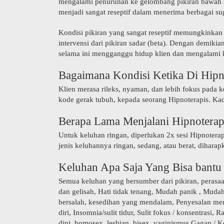
mengalami penurunan ke gelombang pikiran bawah sadar
menjadi sangat reseptif dalam menerima berbagai su
Kondisi pikiran yang sangat reseptif memungkinkan 
intervensi dari pikiran sadar (beta). Dengan demiki
selama ini mengganggu hidup klien dan mengalami
Bagaimana Kondisi Ketika Di Hipn
Klien merasa rileks, nyaman, dan lebih fokus pada k
kode gerak tubuh, kepada seorang Hipnoterapis. Kad
Berapa Lama Menjalani Hipnoterap
Untuk keluhan ringan, diperlukan 2x sesi Hipnotera
jenis keluhannya ringan, sedang, atau berat, dihara
Keluhan Apa Saja Yang Bisa bantu
Semua keluhan yang bersumber dari pikiran, perasaan 
dan gelisah, Hati tidak tenang, Mudah panik , Mudah
bersalah, kesedihan yang mendalam, Penyesalan mend
diri, Insomnia/sulit tidur, Sulit fokus / konsentrasi
dini, homosex, lesbian, bisex, vaginismus,Gagap /