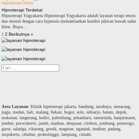
Hipnoterapi Online
Hipnoterapi Terdekat
Hipnoterapi Yogyakarta Hipnoterapi Yogyakarta adalah layanan terapi emosi
dan mental dengan cara hypnosis memanfaatkan kondisi pikiran bawah sadar
klien. Biaya…
Paginasi
2
Berikutnya »
1
pos
Cari
untuk:
Area Layanan
: Klinik hipnoterapi jakarta, bandung, surabaya, semarang,
jogja, medan, bali, malang, bekasi, bogor, solo, sidoarjo, batam, depok,
makassar, tangerang, kediri, palembang, pekanbaru, samarinda, banjarmasin,
jember, purwokerto, jambi, madiun, denpasar, cirebon, jombang, ponorogo,
garut, salatiga, cikarang, gresik, magetan, nganjuk, madiun, padang,
mojokerto, cibubur, probolinggo, lampung, cimahi.