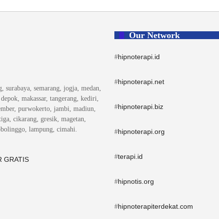
Our Network
hipnoterapi.id
#
hipnoterapi.net
#
ng, surabaya, semarang, jogja, medan,
, depok, makassar, tangerang, kediri,
hipnoterapi.biz
#
ember, purwokerto, jambi, madiun,
iga, cikarang, gresik, magetan,
obolinggo, lampung, cimahi.
hipnoterapi.org
#
terapi.id
#
 GRATIS
hipnotis.org
#
hipnoterapiterdekat.com
#