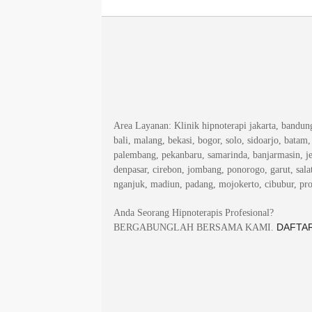
Area Layanan
: Klinik hipnoterapi jakarta, bandu
bali, malang, bekasi, bogor, solo, sidoarjo, batam
palembang, pekanbaru, samarinda, banjarmasin, j
denpasar, cirebon, jombang, ponorogo, garut, salat
nganjuk, madiun, padang, mojokerto, cibubur, pr
Anda Seorang Hipnoterapis Profesional?
DAFTAR
BERGABUNGLAH BERSAMA KAMI.