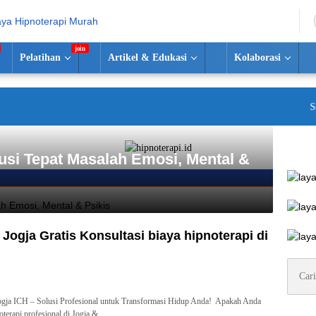
Pelatihan
Artikel & Edukasi
Kolaborasi
Selama
usi Tepat Masalah Emosi, Mental &
 Jogja Gratis Konsultasi biaya hipnoterapi di
h
Cari
untuk:
Jogja ICH – Solusi Profesional untuk Transformasi Hidup Anda! Apakah Anda
oterapi profesional di Jogja &…