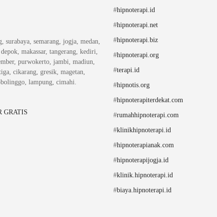
#
hipnoterapi.id
#
hipnoterapi.net
#
hipnoterapi.biz
ng, surabaya, semarang, jogja, medan,
, depok, makassar, tangerang, kediri,
#
hipnoterapi.org
ember, purwokerto, jambi, madiun,
#
terapi.id
iga, cikarang, gresik, magetan,
obolinggo, lampung, cimahi.
#
hipnotis.org
#
hipnoterapiterdekat.com
 GRATIS
#
rumahhipnoterapi.com
#
klinikhipnoterapi.id
#
hipnoterapianak.com
#
hipnoterapijogja.id
#
klinik.hipnoterapi.id
#
biaya.hipnoterapi.id