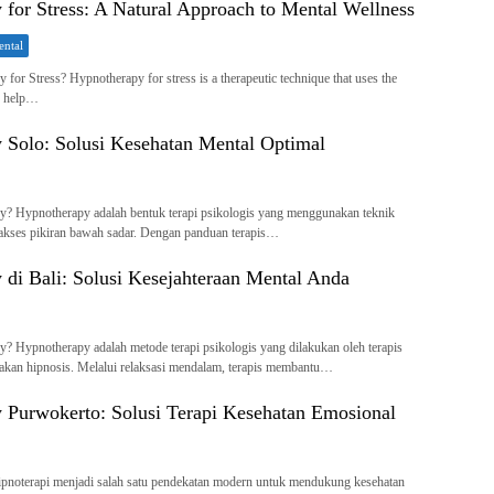
for Stress: A Natural Approach to Mental Wellness
ental
for Stress? Hypnotherapy for stress is a therapeutic technique that uses the
o help…
 Solo: Solusi Kesehatan Mental Optimal
y? Hypnotherapy adalah bentuk terapi psikologis yang menggunakan teknik
akses pikiran bawah sadar. Dengan panduan terapis…
di Bali: Solusi Kesejahteraan Mental Anda
? Hypnotherapy adalah metode terapi psikologis yang dilakukan oleh terapis
akan hipnosis. Melalui relaksasi mendalam, terapis membantu…
 Purwokerto: Solusi Terapi Kesehatan Emosional
ipnoterapi menjadi salah satu pendekatan modern untuk mendukung kesehatan