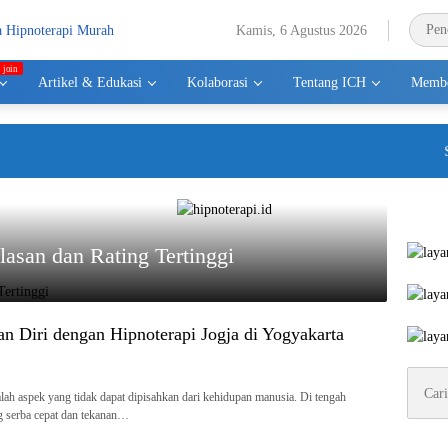
Kamis, 6 Agustus 2026
Artikel & Edukasi
Kolaborasi
Tentang ICH
Membe
Sela
lasan dan Rating Tertinggi
an Diri dengan Hipnoterapi Jogja di Yogyakarta
Cari
untuk:
lah aspek yang tidak dapat dipisahkan dari kehidupan manusia. Di tengah
g serba cepat dan tekanan…