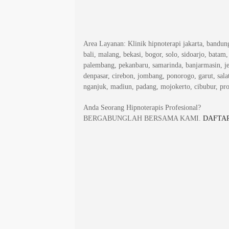
Area Layanan
: Klinik hipnoterapi jakarta, bandu
bali, malang, bekasi, bogor, solo, sidoarjo, batam
palembang, pekanbaru, samarinda, banjarmasin, j
denpasar, cirebon, jombang, ponorogo, garut, salat
nganjuk, madiun, padang, mojokerto, cibubur, pr
Anda Seorang Hipnoterapis Profesional?
BERGABUNGLAH BERSAMA KAMI.
DAFTAR