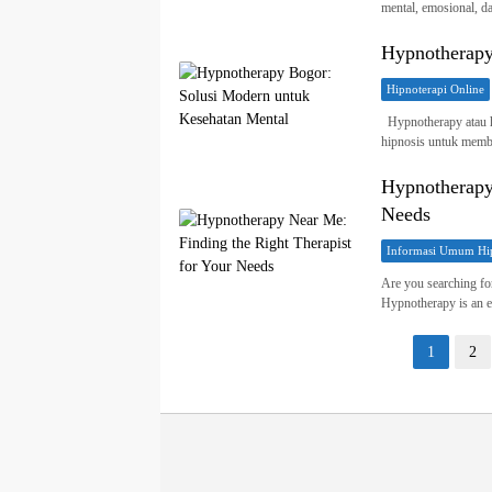
mental, emosional, d
Hypnotherapy
Hipnoterapi Online
Hypnotherapy atau h
hipnosis untuk memb
Hypnotherapy 
Needs
Informasi Umum Hip
Are you searching fo
Hypnotherapy is an 
Paginasi
1
2
pos