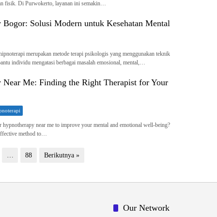
an fisik. Di Purwokerto, layanan ini semakin…
 Bogor: Solusi Modern untuk Kesehatan Mental
ipnoterapi merupakan metode terapi psikologis yang menggunakan teknik
antu individu mengatasi berbagai masalah emosional, mental,…
Near Me: Finding the Right Therapist for Your
noterapi
r hypnotherapy near me to improve your mental and emotional well-being?
effective method to…
…
88
Berikutnya »
Our Network