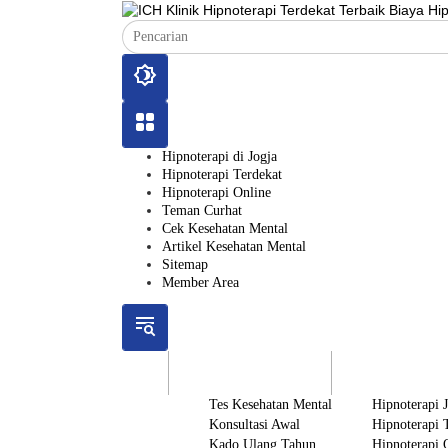
Langsung
ke
konten
Hipnoterapi di Jogja
Hipnoterapi Terdekat
Hipnoterapi Online
Teman Curhat
Cek Kesehatan Mental
Artikel Kesehatan Mental
Sitemap
Member Area
ICH
Gratis
Layanan
Tes Kesehatan Mental
Hipnoterapi 
Konsultasi Awal
Hipnoterapi 
Kado Ulang Tahun
Hipnoterapi 