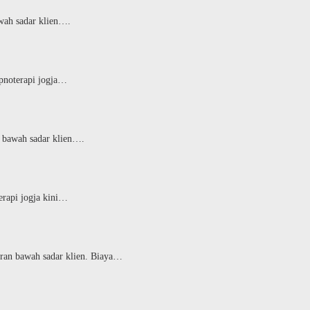
awah sadar klien….
ipnoterapi jogja…
n bawah sadar klien….
erapi jogja kini…
iran bawah sadar klien. Biaya…