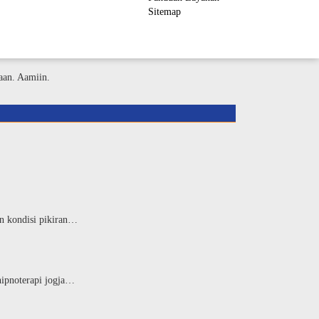
Sitemap
ember Area
aan. Aamiin.
an kondisi pikiran…
hipnoterapi jogja…