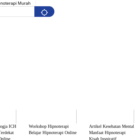
Pelatihan
Artikel & Edukasi
K
Jogja ICH
Workshop Hipnoterapi
Artikel Kesehatan Mental
Terdekat
Belajar Hipnoterapi Online
Manfaat Hipnoterapi
Online
Kisah Inspiratif