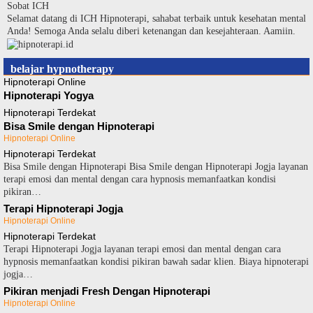
Langsung
Sobat ICH
ke
Selamat datang di ICH Hipnoterapi, sahabat terbaik untuk kesehatan mental
konten
Anda! Semoga Anda selalu diberi ketenangan dan kesejahteraan. Aamiin.
belajar hypnotherapy
Hipnoterapi Online
Hipnoterapi Yogya
Hipnoterapi Terdekat
Bisa Smile dengan Hipnoterapi
Hipnoterapi Online
Hipnoterapi Terdekat
Bisa Smile dengan Hipnoterapi Bisa Smile dengan Hipnoterapi Jogja layanan
terapi emosi dan mental dengan cara hypnosis memanfaatkan kondisi
pikiran…
Terapi Hipnoterapi Jogja
Hipnoterapi Online
Hipnoterapi Terdekat
Terapi Hipnoterapi Jogja layanan terapi emosi dan mental dengan cara
hypnosis memanfaatkan kondisi pikiran bawah sadar klien. Biaya hipnoterapi
jogja…
Pikiran menjadi Fresh Dengan Hipnoterapi
Hipnoterapi Online