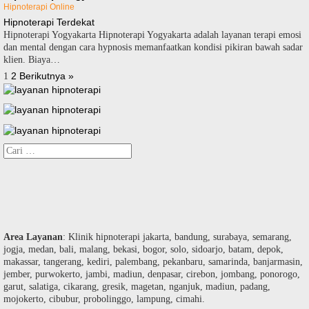
Hipnoterapi Online
Hipnoterapi Terdekat
Hipnoterapi Yogyakarta Hipnoterapi Yogyakarta adalah layanan terapi emosi
dan mental dengan cara hypnosis memanfaatkan kondisi pikiran bawah sadar
klien. Biaya…
Paginasi
2
Berikutnya »
1
pos
Cari
untuk:
Area Layanan
: Klinik hipnoterapi jakarta, bandung, surabaya, semarang,
jogja, medan, bali, malang, bekasi, bogor, solo, sidoarjo, batam, depok,
makassar, tangerang, kediri, palembang, pekanbaru, samarinda, banjarmasin,
jember, purwokerto, jambi, madiun, denpasar, cirebon, jombang, ponorogo,
garut, salatiga, cikarang, gresik, magetan, nganjuk, madiun, padang,
mojokerto, cibubur, probolinggo, lampung, cimahi.