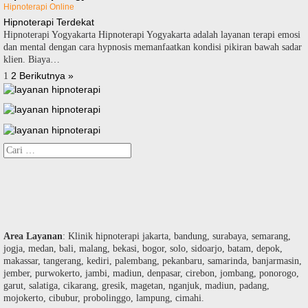
Hipnoterapi Online
Hipnoterapi Terdekat
Hipnoterapi Yogyakarta Hipnoterapi Yogyakarta adalah layanan terapi emosi
dan mental dengan cara hypnosis memanfaatkan kondisi pikiran bawah sadar
klien. Biaya…
Paginasi
2
Berikutnya »
1
pos
Cari
untuk:
Area Layanan
: Klinik hipnoterapi jakarta, bandung, surabaya, semarang,
jogja, medan, bali, malang, bekasi, bogor, solo, sidoarjo, batam, depok,
makassar, tangerang, kediri, palembang, pekanbaru, samarinda, banjarmasin,
jember, purwokerto, jambi, madiun, denpasar, cirebon, jombang, ponorogo,
garut, salatiga, cikarang, gresik, magetan, nganjuk, madiun, padang,
mojokerto, cibubur, probolinggo, lampung, cimahi.