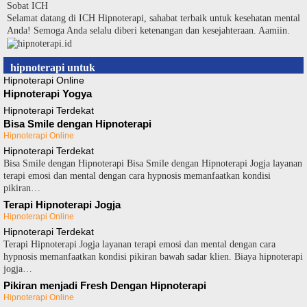
Langsung
Sobat ICH
ke
Selamat datang di ICH Hipnoterapi, sahabat terbaik untuk kesehatan mental
konten
Anda! Semoga Anda selalu diberi ketenangan dan kesejahteraan. Aamiin.
hipnoterapi untuk
Hipnoterapi Online
Hipnoterapi Yogya
Hipnoterapi Terdekat
Bisa Smile dengan Hipnoterapi
Hipnoterapi Online
Hipnoterapi Terdekat
Bisa Smile dengan Hipnoterapi Bisa Smile dengan Hipnoterapi Jogja layanan
terapi emosi dan mental dengan cara hypnosis memanfaatkan kondisi
pikiran…
Terapi Hipnoterapi Jogja
Hipnoterapi Online
Hipnoterapi Terdekat
Terapi Hipnoterapi Jogja layanan terapi emosi dan mental dengan cara
hypnosis memanfaatkan kondisi pikiran bawah sadar klien. Biaya hipnoterapi
jogja…
Pikiran menjadi Fresh Dengan Hipnoterapi
Hipnoterapi Online