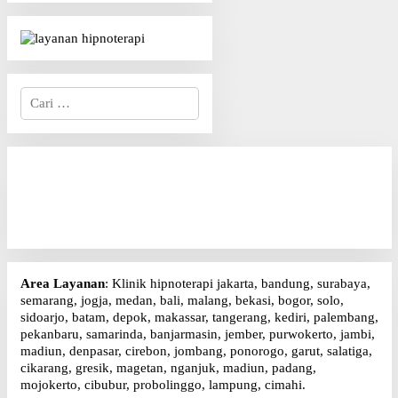
s
i
p
o
s
C
a
r
i
u
n
t
u
k
:
Area Layanan
: Klinik hipnoterapi jakarta, bandung, surabaya,
semarang, jogja, medan, bali, malang, bekasi, bogor, solo,
sidoarjo, batam, depok, makassar, tangerang, kediri, palembang,
pekanbaru, samarinda, banjarmasin, jember, purwokerto, jambi,
madiun, denpasar, cirebon, jombang, ponorogo, garut, salatiga,
cikarang, gresik, magetan, nganjuk, madiun, padang,
mojokerto, cibubur, probolinggo, lampung, cimahi.