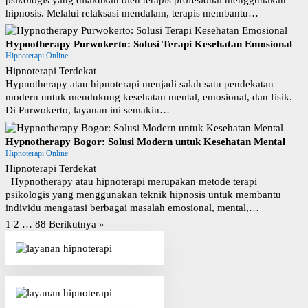
psikologis yang dilakukan oleh terapis profesional menggunakan
hipnosis. Melalui relaksasi mendalam, terapis membantu…
Hypnotherapy Purwokerto: Solusi Terapi Kesehatan Emosional
Hipnoterapi Online
Hipnoterapi Terdekat
Hypnotherapy atau hipnoterapi menjadi salah satu pendekatan
modern untuk mendukung kesehatan mental, emosional, dan fisik.
Di Purwokerto, layanan ini semakin…
Hypnotherapy Bogor: Solusi Modern untuk Kesehatan Mental
Hipnoterapi Online
Hipnoterapi Terdekat
Hypnotherapy atau hipnoterapi merupakan metode terapi
psikologis yang menggunakan teknik hipnosis untuk membantu
individu mengatasi berbagai masalah emosional, mental,…
P
1
2
…
88
Berikutnya »
a
g
i
n
a