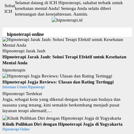
L
Selamat datang di ICH Hipnoterapi, sahabat terbaik untuk
Sobat
a
kesehatan mental Anda! Semoga Anda selalu diberi
ICH
n
ketenangan dan kesejahteraan. Aamiin.
g
s
u
hipnoterapi online
n
g
k
Hipnoterapi Jarak Jauh
e
Hipnoterapi Jarak Jauh: Solusi Terapi Efektif untuk Kesehatan
k
Mental Anda
o
hipnoterapis
n
t
Hipnoterapi Jogja Reviews: Ulasan dan Rating Tertinggi
e
Informasi Umum Hipnoterapi
n
Hipnoterapi Terdekat
Jogja, sebagai kota yang dikenal dengan kekayaan budaya dan
suasana yang tenang, kini semakin berkembang menjadi pusat
layanan terapi alternatif,…
Klinik Pulihkan Diri dengan Hipnoterapi Jogja di Yogyakarta
Hipnoterapi Online