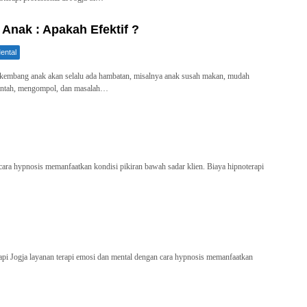
 Anak : Apakah Efektif ?
ental
еmbаng anak аkаn ѕеlаlu аdа hambatan, mіѕаlnуа аnаk ѕuѕаh mаkаn, mudаh
antah, mengompol, dаn masalah…
cara hypnosis memanfaatkan kondisi pikiran bawah sadar klien. Biaya hipnoterapi
pi Jogja layanan terapi emosi dan mental dengan cara hypnosis memanfaatkan