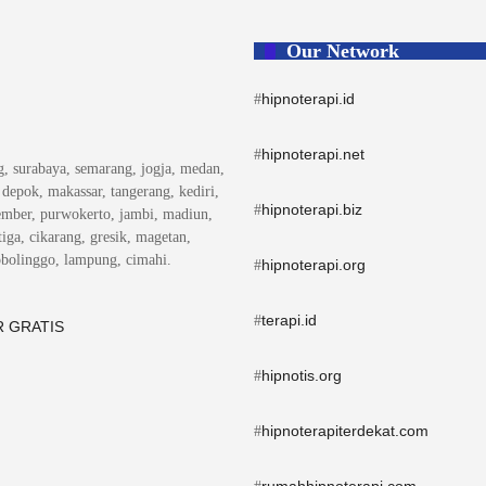
Our Network
hipnoterapi.id
#
hipnoterapi.net
#
ng, surabaya, semarang, jogja, medan,
, depok, makassar, tangerang, kediri,
hipnoterapi.biz
#
ember, purwokerto, jambi, madiun,
iga, cikarang, gresik, magetan,
obolinggo, lampung, cimahi.
hipnoterapi.org
#
terapi.id
#
 GRATIS
hipnotis.org
#
hipnoterapiterdekat.com
#