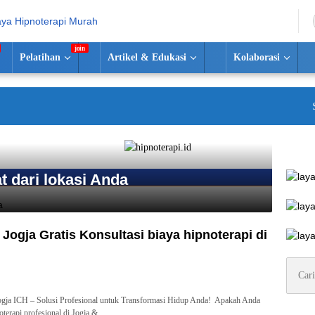
Pelatihan
Artikel & Edukasi
Kolaborasi
Selam
t dari lokasi Anda
 Jogja Gratis Konsultasi biaya hipnoterapi di
h
Cari
untuk:
Jogja ICH – Solusi Profesional untuk Transformasi Hidup Anda! Apakah Anda
oterapi profesional di Jogja &…