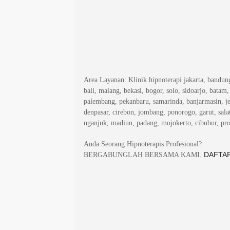
Area Layanan
: Klinik hipnoterapi jakarta, bandu
bali, malang, bekasi, bogor, solo, sidoarjo, batam
palembang, pekanbaru, samarinda, banjarmasin, j
denpasar, cirebon, jombang, ponorogo, garut, salat
nganjuk, madiun, padang, mojokerto, cibubur, pr
Anda Seorang Hipnoterapis Profesional?
DAFTAR
BERGABUNGLAH BERSAMA KAMI.