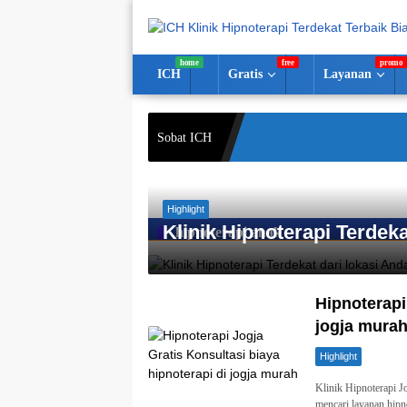
Langsung
ke
konten
ICH
Gratis
Layanan
Sobat ICH
Highlight
Klinik Hipnoterapi Terdeka
hipnoterapi anak
Hipnoterapi
jogja mura
Highlight
Klinik Hipnoterapi 
mencari layanan hipn