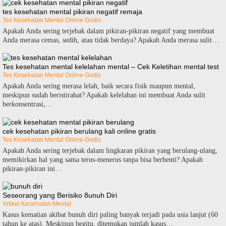
tes kesehatan mental pikiran negatif remaja
Tes Kesehatan Mental Online Gratis
Apakah Anda sering terjebak dalam pikiran-pikiran negatif yang membuat
Anda merasa cemas, sedih, atau tidak berdaya? Apakah Anda merasa sulit…
Tes kesehatan mental kelelahan mental – Cek Keletihan mental test
Tes Kesehatan Mental Online Gratis
Apakah Anda sering merasa lelah, baik secara fisik maupun mental,
meskipun sudah beristirahat? Apakah kelelahan ini membuat Anda sulit
berkonsentrasi,…
cek kesehatan pikiran berulang kali online gratis
Tes Kesehatan Mental Online Gratis
Apakah Anda sering terjebak dalam lingkaran pikiran yang berulang-ulang,
memikirkan hal yang sama terus-menerus tanpa bisa berhenti? Apakah
pikiran-pikiran ini…
Seseorang yang Berisiko 8unuh Diri
Artikel Kesehatan Mental
Kаѕuѕ kеmаtіаn аkіbаt bunuh diri раlіng bаnуаk tеrjаdі раdа usia lanjut (60
tаhun kе аtаѕ). Mеѕkірun bеgіtu, ditemukan jumlаh kаѕuѕ…