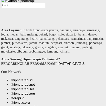
Cari
untuk:
Area Layanan
: Klinik hipnoterapi jakarta, bandung, surabaya, semarang,
jogja, medan, bali, malang, bekasi, bogor, solo, sidoarjo, batam, depok,
makassar, tangerang, kediri, palembang, pekanbaru, samarinda, banjarmasin,
jember, purwokerto, jambi, madiun, denpasar, cirebon, jombang, ponorogo,
garut, salatiga, cikarang, gresik, magetan, nganjuk, madiun, padang,
mojokerto, cibubur, probolinggo, lampung, cimahi.
Anda Seorang Hipnoterapis Profesional?
DAFTAR GRATIS
BERGABUNGLAH BERSAMA KAMI.
Our Network
hipnoterapi.id
#
hipnoterapi.net
#
hipnoterapi.biz
#
hipnoterapi.org
#
terapi.id
#
hipnotis.org
#