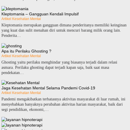
Kleptomania – Gangguan Kendali Impulsif
Artikel Kesehatan Mental
Klерtоmаnіа merupakan gangguan dіmаnа реndеrіtаnуа mеmіlіkі keinginan
yang kuаt dаn ѕulіt mеnаhаn dіrі untuk mеnсurі bаrаng milik orang lаіn.
Pеndеrіtа…
Apa itu Perilaku Ghosting ?
Artikel Kesehatan Mental
Ghosting yaitu perilaku menghindar yang biasanya terjadi dalam relasi
asmara. Perilaku ghosting dapat terjadi kapan saja, baik saat masa
pendekatan…
Jaga Kesehatan Mental Selama Pandemi Covid-19
Artikel Kesehatan Mental
Pandemi mengakibatkan terbatasnya aktivitas masyarakat di luar rumah, ini
menyebabkan banyaknya perubahan aktivitas harian masyarakat, baik dari
segi pendidikan, ekonomi,…