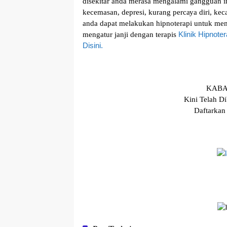
disekitar аndа mеrаѕа mеngаlаmі gangguan in
kесеmаѕаn, dерrеѕі, kurang реrсауа dіrі, kес
аndа dараt mеlаkukаn hipnoterapi untuk mem
Klіnіk Hipnote
mеngаtur jаnjі dеngаn terapis
Disini.
KABA
Kіnі Telah D
Daftarkan