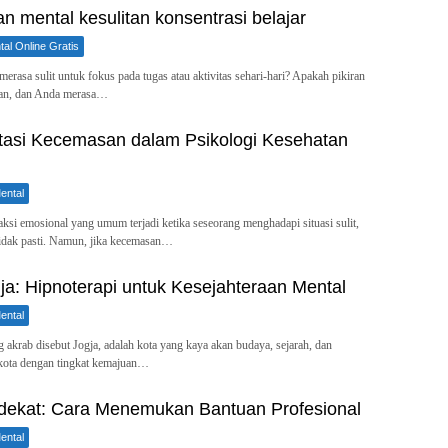
n mental kesulitan konsentrasi belajar
al Online Gratis
rasa sulit untuk fokus pada tugas atau aktivitas sehari-hari? Apakah pikiran
kan, dan Anda merasa…
asi Kecemasan dalam Psikologi Kesehatan
ental
ksi emosional yang umum terjadi ketika seseorang menghadapi situasi sulit,
tidak pasti. Namun, jika kecemasan…
ja: Hipnoterapi untuk Kesejahteraan Mental
ental
g akrab disebut Jogja, adalah kota yang kaya akan budaya, sejarah, dan
 kota dengan tingkat kemajuan…
rdekat: Cara Menemukan Bantuan Profesional
ental