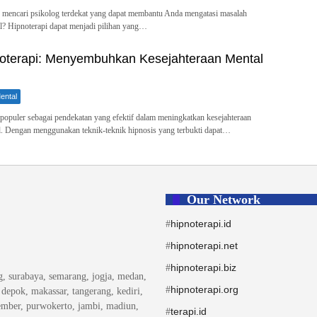
mencari psikolog terdekat yang dapat membantu Anda mengatasi masalah
l? Hipnoterapi dapat menjadi pilihan yang…
terapi: Menyembuhkan Kesejahteraan Mental
ental
populer sebagai pendekatan yang efektif dalam meningkatkan kesejahteraan
l. Dengan menggunakan teknik-teknik hipnosis yang terbukti dapat…
Our Network
hipnoterapi.id
#
hipnoterapi.net
#
hipnoterapi.biz
#
ng, surabaya, semarang, jogja, medan,
hipnoterapi.org
#
, depok, makassar, tangerang, kediri,
ember, purwokerto, jambi, madiun,
terapi.id
#