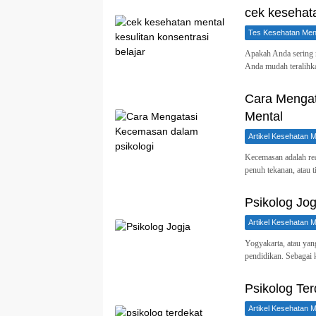
cek kesehata
Tes Kesehatan Ment
Apakah Anda sering me
Anda mudah teralih
Cara Mengat
Mental
Artikel Kesehatan M
Kecemasan adalah rea
penuh tekanan, atau 
Psikolog Jog
Artikel Kesehatan M
Yogyakarta, atau yan
pendidikan. Sebagai
Psikolog Te
Artikel Kesehatan M