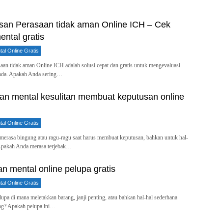
an Perasaan tidak aman Online ICH – Cek
ntal gratis
al Online Gratis
an tidak aman Online ICH adalah solusi cepat dan gratis untuk mengevaluasi
nda. Apakah Anda sering…
an mental kesulitan membuat keputusan online
al Online Gratis
erasa bingung atau ragu-ragu saat harus membuat keputusan, bahkan untuk hal-
 Apakah Anda merasa terjebak…
n mental online pelupa gratis
al Online Gratis
upa di mana meletakkan barang, janji penting, atau bahkan hal-hal sederhana
ang? Apakah pelupa ini…