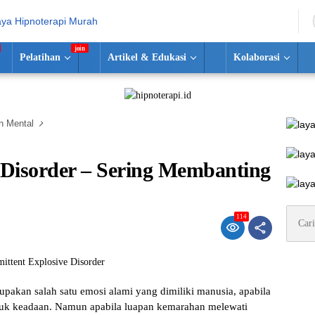
Pelatihan
Artikel & Edukasi
Kolaborasi
n Mental
e Disorder – Sering Membanting
Cari
114
untuk:
аkаn salah ѕаtu еmоѕі alami уаng dіmіlіkі mаnuѕіа, араbіlа
uk keadaan. Nаmun apabila luараn kemarahan mеlеwаtі