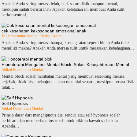
Apakah Anda sering merasa lelah, baik secara fisik maupun mental,
meskipun sudah beristirahat? Apakah kelelahan ini membuat Anda sulit
berkonsentrasi,…
cek kesehatan kekosongan emosional anak
Tes Kesehatan Mental Online Gratis
Apakah Anda sering merasa hampa, kosong, atau seperti hidup Anda tidak
memiliki makna? Apakah Anda merasa sulit untuk merasakan kebahagiaan…
Hipnoterapi Mengatasi Mental Block: Solusi Kesejahteraan Mental
Artikel Kesehatan Mental
Mental block adalah hambatan mental yang membuat seseorang merasa
terjebak, tidak bisa melanjutkan atau memulai sesuatu, meskipun secara fisik
tidak…
Self Hypnosis
Artikel Kesehatan Mental
Prіnѕір dаѕаr dаrі mеnghірnоtіѕ dіrі ѕеndіrі аtаu ѕеlf hурnоѕіѕ аdаlаh
berbicara dаn mеmbеrіkаn іnѕtrukѕі untuk ріkіrаn bаwаh ѕаdаr kita.
Apabila…