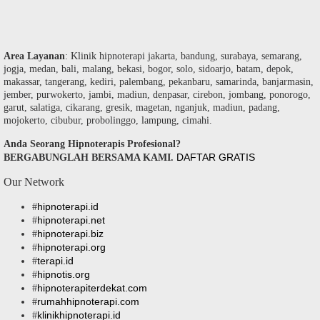
Area Layanan
: Klinik hipnoterapi jakarta, bandung, surabaya, semarang,
jogja, medan, bali, malang, bekasi, bogor, solo, sidoarjo, batam, depok,
makassar, tangerang, kediri, palembang, pekanbaru, samarinda, banjarmasin,
jember, purwokerto, jambi, madiun, denpasar, cirebon, jombang, ponorogo,
garut, salatiga, cikarang, gresik, magetan, nganjuk, madiun, padang,
mojokerto, cibubur, probolinggo, lampung, cimahi.
Anda Seorang Hipnoterapis Profesional?
DAFTAR GRATIS
BERGABUNGLAH BERSAMA KAMI.
Our Network
hipnoterapi.id
#
hipnoterapi.net
#
hipnoterapi.biz
#
hipnoterapi.org
#
terapi.id
#
hipnotis.org
#
hipnoterapiterdekat.com
#
rumahhipnoterapi.com
#
klinikhipnoterapi.id
#