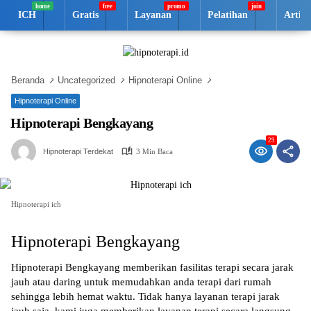
Langsung
ICH
Gratis
Layanan
Pelatihan
Artik
ke
konten
Beranda
Uncategorized
Hipnoterapi Online
Hipnoterapi Online
Hipnoterapi Bengkayang
29
Hipnoterapi Terdekat
3 Min Baca
Hipnoterapi ich
Hipnoterapi Bengkayang
Hipnoterapi Bengkayang memberikan fasilitas terapi secara jarak
jauh atau daring untuk memudahkan anda terapi dari rumah
sehingga lebih hemat waktu. Tidak hanya layanan terapi jarak