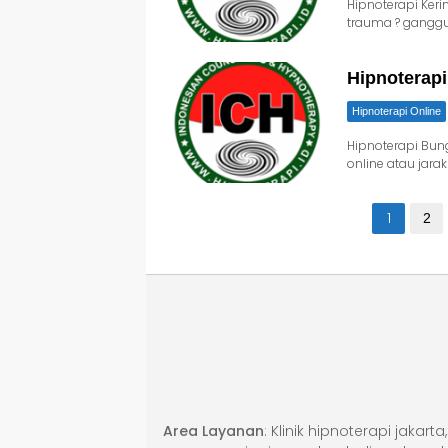
Hipnoterapi Ker
trauma ? ganggu
Hipnoterap
Hipnoterapi Online
Hipnoterapi Bun
online atau jara
Paginasi
1
2
pos
Area Layanan
: Klinik hipnoterapi jakar