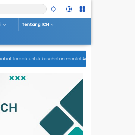
i
Tentang ICH
t terbaik untuk kesehatan mental Anda! Semoga Anda selalu di