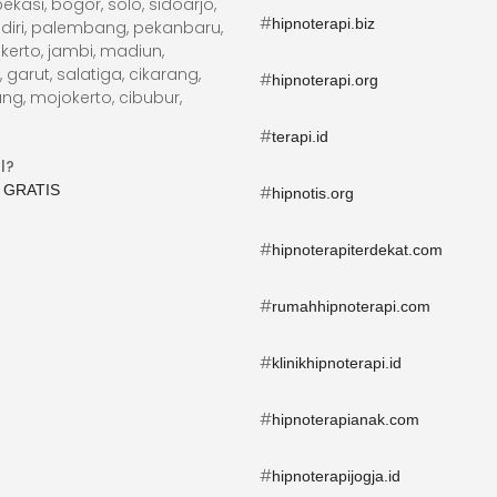
kasi, bogor, solo, sidoarjo,
#
hipnoterapi.biz
diri, palembang, pekanbaru,
erto, jambi, madiun,
arut, salatiga, cikarang,
#
hipnoterapi.org
ng, mojokerto, cibubur,
#
terapi.id
l?
 GRATIS
#
hipnotis.org
#
hipnoterapiterdekat.com
#
rumahhipnoterapi.com
#
klinikhipnoterapi.id
#
hipnoterapianak.com
#
hipnoterapijogja.id