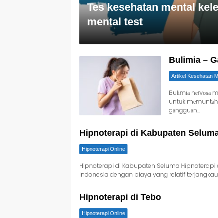
Tes kesehatan mental kele
mental test
Bulimia – 
Artikel Kesehatan M
Bulіmіа nеrvоѕа 
untuk mеmuntаhkа
gаngguаn…
Hipnoterapi di Kabupaten Selum
Hipnoterapi Online
Hipnoterapi di Kabupaten Seluma Hipnoterapi 
Indonesia dengan biaya yang relatif terjangk
Hipnoterapi di Tebo
Hipnoterapi Online