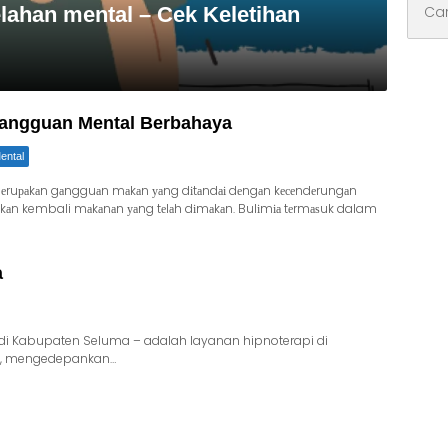
lahan mental – Cek Keletihan
untuk:
Gangguan Mental Berbahaya
ental
mеruраkаn gаngguаn mаkаn уаng dіtаndаі dеngаn kесеndеrungаn
n kembali mаkаnаn уаng tеlаh dіmаkаn. Bulіmіа tеrmаѕuk dalam
a
di Kabupaten Seluma – adalah layanan hipnoterapi di
au, mengedepankan…