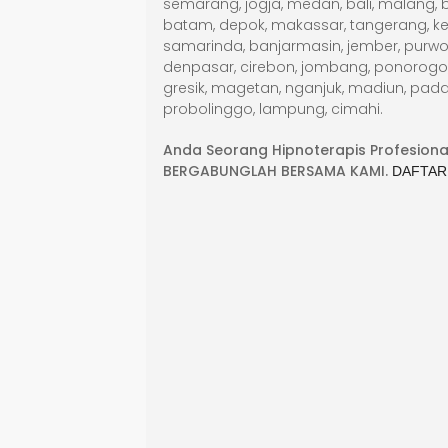
semarang, jogja, medan, bali, malang, be
batam, depok, makassar, tangerang, ke
samarinda, banjarmasin, jember, purwok
denpasar, cirebon, jombang, ponorogo, g
gresik, magetan, nganjuk, madiun, pada
probolinggo, lampung, cimahi.
Anda Seorang Hipnoterapis Profesiona
BERGABUNGLAH BERSAMA KAMI.
DAFTAR