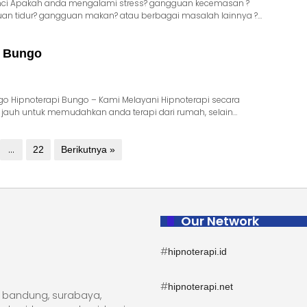
inci Apakah anda mengalami stress? gangguan kecemasan ?
an tidur? gangguan makan? atau berbagai masalah lainnya ?…
i Bungo
go Hipnoterapi Bungo – Kami Melayani Hipnoterapi secara
k jauh untuk memudahkan anda terapi dari rumah, selain…
…
22
Berikutnya »
Our Network
#
hipnoterapi.id
#
hipnoterapi.net
ta, bandung, surabaya,