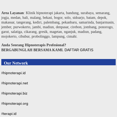
Area Layanan
: Klinik hipnoterapi jakarta, bandung, surabaya, semarang,
jogja, medan, bali, malang, bekasi, bogor, solo, sidoarjo, batam, depok,
makassar, tangerang, kediri, palembang, pekanbaru, samarinda, banjarmasin,
jember, purwokerto, jambi, madiun, denpasar, cirebon, jombang, ponorogo,
garut, salatiga, cikarang, gresik, magetan, nganjuk, madiun, padang,
mojokerto, cibubur, probolinggo, lampung, cimahi.
Anda Seorang Hipnoterapis Profesional?
DAFTAR GRATIS
BERGABUNGLAH BERSAMA KAMI.
Our Network
hipnoterapi.id
#
hipnoterapi.net
#
hipnoterapi.biz
#
hipnoterapi.org
#
terapi.id
#