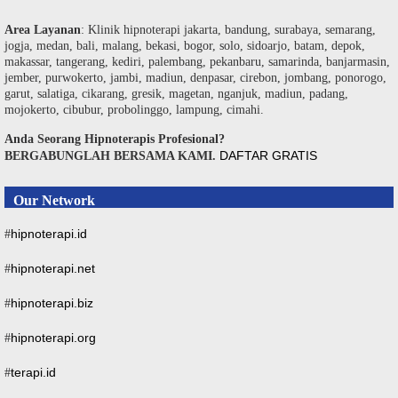
Area Layanan
: Klinik hipnoterapi jakarta, bandung, surabaya, semarang,
jogja, medan, bali, malang, bekasi, bogor, solo, sidoarjo, batam, depok,
makassar, tangerang, kediri, palembang, pekanbaru, samarinda, banjarmasin,
jember, purwokerto, jambi, madiun, denpasar, cirebon, jombang, ponorogo,
garut, salatiga, cikarang, gresik, magetan, nganjuk, madiun, padang,
mojokerto, cibubur, probolinggo, lampung, cimahi.
Anda Seorang Hipnoterapis Profesional?
DAFTAR GRATIS
BERGABUNGLAH BERSAMA KAMI.
Our Network
hipnoterapi.id
#
hipnoterapi.net
#
hipnoterapi.biz
#
hipnoterapi.org
#
terapi.id
#