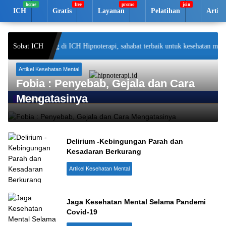
Langsung
ICH
Gratis
Layanan
Pelatihan
Artik
ke
konten
Selamat datang di ICH Hipnoterapi, sahabat terbaik untuk kesehatan mental
Sobat ICH
Artikel Kesehatan Mental
Fobia : Penyebab, Gejala dan Cara
Mengatasinya
Takut
Delirium -Kebingungan Parah dan
Kesadaran Berkurang
Artikel Kesehatan Mental
Jaga Kesehatan Mental Selama Pandemi
Covid-19