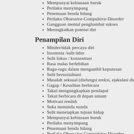
Mempunyai kebiasaan buruk
Perilaku menyimpang
Penemuan benda hilang
Perilaku Obsessive-Compulsive-Disorder
Gangguan mental penghambat sukses
Meningkatkan potensi diri
Penampilan Diri
Minder/tidak percaya diri
Insomnia /sulit tidur
Sulit fokus / konsentrasi
Rasa malas berlebihan
Ragu-ragu dalam mengambil keputusan
Sulit bersosialisasi
Masalah seksual (disfungsi ereksi, ejakulasi d
Gagap / Kesulitan berbicara
Takut mengungkapkan pendapat
Takut berbicara di depan umum
Motivasi rendah
Suka menunda nunda
Sulit menetapkan tujuan hidup
Mempunyai kebiasaan buruk
Perilaku menyimpang
Penemuan benda hilang
Perilaku Obsessive-Compulsive-Disorder