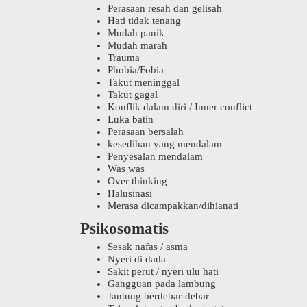
Perasaan resah dan gelisah
Hati tidak tenang
Mudah panik
Mudah marah
Trauma
Phobia/Fobia
Takut meninggal
Takut gagal
Konflik dalam diri / Inner conflict
Luka batin
Perasaan bersalah
kesedihan yang mendalam
Penyesalan mendalam
Was was
Over thinking
Halusinasi
Merasa dicampakkan/dihianati
Psikosomatis
Sesak nafas / asma
Nyeri di dada
Sakit perut / nyeri ulu hati
Gangguan pada lambung
Jantung berdebar-debar