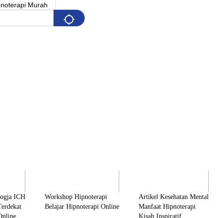
Pelatihan
Artikel & Edukasi
K
Jogja ICH
Workshop Hipnoterapi
Artikel Kesehatan Mental
Terdekat
Belajar Hipnoterapi Online
Manfaat Hipnoterapi
Online
Kisah Inspiratif