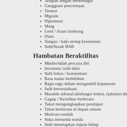
Telapak tangan berkeringat
Gangguan pencernaan
Tremor
Migrain
Hipertensi
Maag
Gerd / Asam lambung
Diare
Tangan / kaki sering kesemutan
Sulit/Susah BAB
Hambatan Beraktifitas
Minder/tidak percaya diri
Insomnia /sulit tidur
Sulit fokus / konsentrasi
Rasa malas berlebihan
Ragu-ragu dalam mengambil keputusan
Sulit bersosialisasi
Masalah seksual (disfungsi ereksi, ejakulasi d
Gagap / Kesulitan berbicara
Takut mengungkapkan pendapat
Takut berbicara di depan umum
Motivasi rendah
Suka menunda nunda
Sulit menetapkan tujuan hidup