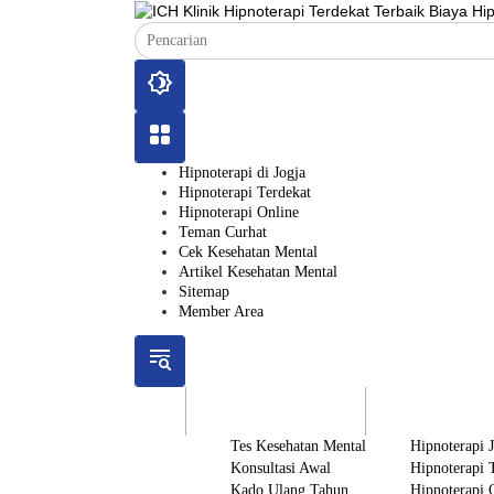
Langsung
ke
konten
Hipnoterapi di Jogja
Hipnoterapi Terdekat
Hipnoterapi Online
Teman Curhat
Cek Kesehatan Mental
Artikel Kesehatan Mental
Sitemap
Member Area
ICH
Gratis
Layanan
Tes Kesehatan Mental
Hipnoterapi 
Konsultasi Awal
Hipnoterapi 
Kado Ulang Tahun
Hipnoterapi 