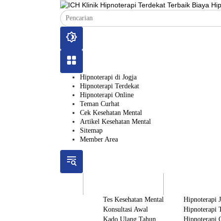
Langsung
ke
konten
Hipnoterapi di Jogja
Hipnoterapi Terdekat
Hipnoterapi Online
Teman Curhat
Cek Kesehatan Mental
Artikel Kesehatan Mental
Sitemap
Member Area
ICH
Gratis
Layanan
Tes Kesehatan Mental
Hipnoterapi 
Konsultasi Awal
Hipnoterapi 
Kado Ulang Tahun
Hipnoterapi 