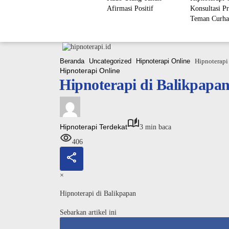
Afirmasi Positif
Konsultasi Pr
Teman Curha
Beranda
Uncategorized
Hipnoterapi Online
Hipnoterapi
Hipnoterapi Online
Hipnoterapi di Balikpapa
Hipnoterapi Terdekat
3 min baca
406
×
Hipnoterapi di Balikpapan
Sebarkan artikel ini