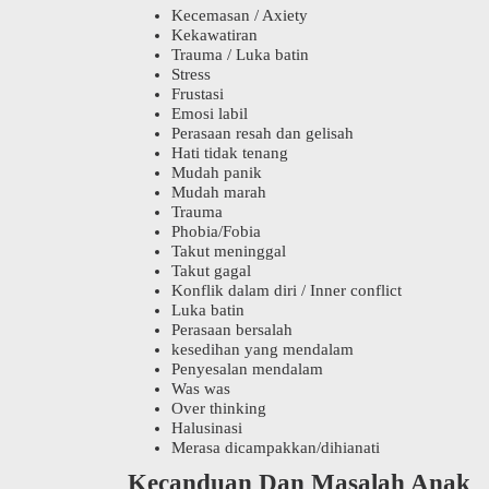
Kecemasan / Axiety
Kekawatiran
Trauma / Luka batin
Stress
Frustasi
Emosi labil
Perasaan resah dan gelisah
Hati tidak tenang
Mudah panik
Mudah marah
Trauma
Phobia/Fobia
Takut meninggal
Takut gagal
Konflik dalam diri / Inner conflict
Luka batin
Perasaan bersalah
kesedihan yang mendalam
Penyesalan mendalam
Was was
Over thinking
Halusinasi
Merasa dicampakkan/dihianati
Kecanduan Dan Masalah Anak