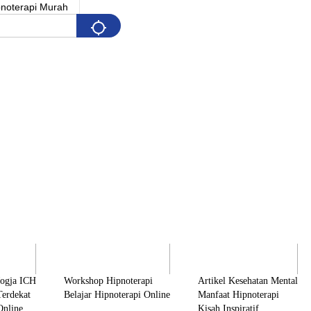
Pelatihan
Artikel & Edukasi
K
Jogja ICH
Workshop Hipnoterapi
Artikel Kesehatan Mental
Terdekat
Belajar Hipnoterapi Online
Manfaat Hipnoterapi
Online
Kisah Inspiratif