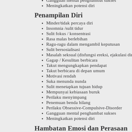
Gangguan mental penghambat sukses
Meningkatkan potensi diri
Penampilan Diri
Minder/tidak percaya diri
Insomnia /sulit tidur
Sulit fokus / konsentrasi
Rasa malas berlebihan
Ragu-ragu dalam mengambil keputusan
Sulit bersosialisasi
Masalah seksual (disfungsi ereksi, ejakulasi d
Gagap / Kesulitan berbicara
Takut mengungkapkan pendapat
Takut berbicara di depan umum
Motivasi rendah
Suka menunda nunda
Sulit menetapkan tujuan hidup
Mempunyai kebiasaan buruk
Perilaku menyimpang
Penemuan benda hilang
Perilaku Obsessive-Compulsive-Disorder
Gangguan mental penghambat sukses
Meningkatkan potensi diri
Hambatan Emosi dan Perasaan