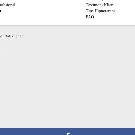
ofesional
Testimoni Klien
t
Tips Hipnoterapi
FAQ
M
 di Balikpapan
n