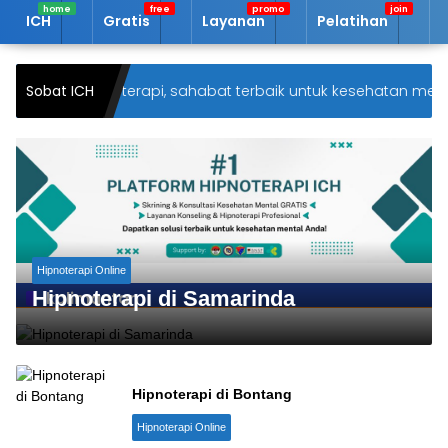
Langsung
ICH
Gratis
Layanan
Pelatihan
A
ke
konten
 di ICH Hipnoterapi, sahabat terbaik untuk kesehatan mental 
Sobat ICH
Hipnoterapi Online
Hipnoterapi di Samarinda
kalimantan
Hipnoterapi di Bontang
Hipnoterapi Online