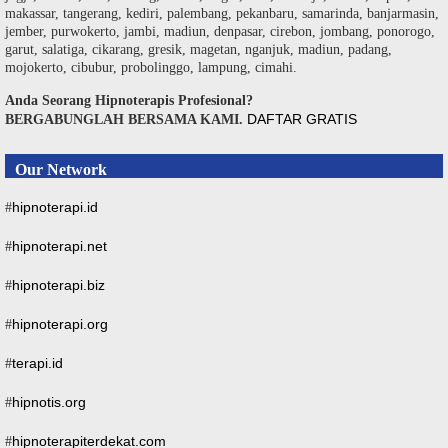
makassar, tangerang, kediri, palembang, pekanbaru, samarinda, banjarmasin,
jember, purwokerto, jambi, madiun, denpasar, cirebon, jombang, ponorogo,
garut, salatiga, cikarang, gresik, magetan, nganjuk, madiun, padang,
mojokerto, cibubur, probolinggo, lampung, cimahi.
Anda Seorang Hipnoterapis Profesional?
DAFTAR GRATIS
BERGABUNGLAH BERSAMA KAMI.
Our Network
hipnoterapi.id
#
hipnoterapi.net
#
hipnoterapi.biz
#
hipnoterapi.org
#
terapi.id
#
hipnotis.org
#
hipnoterapiterdekat.com
#