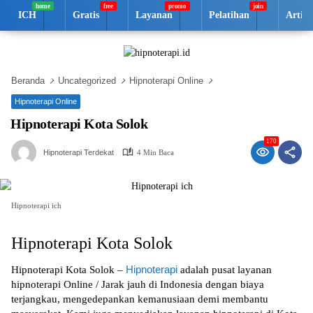
Langsung
ICH
Gratis
Layanan
Pelatihan
Artik
ke
konten
Beranda
Uncategorized
Hipnoterapi Online
Hipnoterapi Online
Hipnoterapi Kota Solok
170
Hipnoterapi Terdekat
4 Min Baca
Hipnoterapi ich
Hipnoterapi Kota Solok
Hipnoterapi
Hipnoterapi Kota Solok –
adalah pusat layanan
hipnoterapi Online / Jarak jauh di Indonesia dengan biaya
terjangkau, mengedepankan kemanusiaan demi membantu