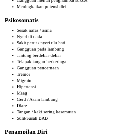
Gangguan mental penghambat sukses
Meningkatkan potensi diri
Psikosomatis
Sesak nafas / asma
Nyeri di dada
Sakit perut / nyeri ulu hati
Gangguan pada lambung
Jantung berdebar-debar
Telapak tangan berkeringat
Gangguan pencernaan
Tremor
Migrain
Hipertensi
Maag
Gerd / Asam lambung
Diare
Tangan / kaki sering kesemutan
Sulit/Susah BAB
Penampilan Diri