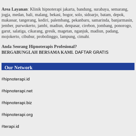
Area Layanan
: Klinik hipnoterapi jakarta, bandung, surabaya, semarang,
jogja, medan, bali, malang, bekasi, bogor, solo, sidoarjo, batam, depok,
makassar, tangerang, kediri, palembang, pekanbaru, samarinda, banjarmasin,
jember, purwokerto, jambi, madiun, denpasar, cirebon, jombang, ponorogo,
garut, salatiga, cikarang, gresik, magetan, nganjuk, madiun, padang,
mojokerto, cibubur, probolinggo, lampung, cimahi.
Anda Seorang Hipnoterapis Profesional?
DAFTAR GRATIS
BERGABUNGLAH BERSAMA KAMI.
Our Network
hipnoterapi.id
#
hipnoterapi.net
#
hipnoterapi.biz
#
hipnoterapi.org
#
terapi.id
#