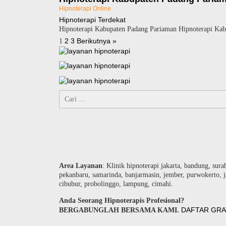
Hipnoterapi Online
Hipnoterapi Terdekat
Hipnoterapi Kabupaten Padang Pariaman Hipnoterapi Kabup
Paginasi
2
3
Berikutnya »
1
pos
Cari
untuk:
Area Layanan
: Klinik hipnoterapi jakarta, bandung, sura
pekanbaru, samarinda, banjarmasin, jember, purwokerto, j
cibubur, probolinggo, lampung, cimahi.
Anda Seorang Hipnoterapis Profesional?
DAFTAR GRA
BERGABUNGLAH BERSAMA KAMI.