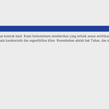
an kontrak hasil. Kami berkomitmen memberikan yang terbaik sesuai sertifika
da karakteristik dan sugestibilitas klien. Kesembuhan adalah hak Tuhan, dan me