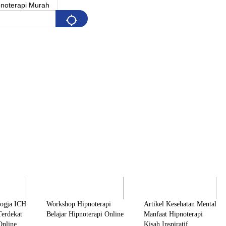
Pelatihan
Artikel & Edukasi
K
Jogja ICH
Workshop Hipnoterapi
Artikel Kesehatan Mental
Terdekat
Belajar Hipnoterapi Online
Manfaat Hipnoterapi
Online
Kisah Inspiratif