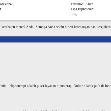
ofesional
Testimoni Klien
t
Tips Hipnoterapi
FAQ
M
k kesehatan mental Anda! Semoga Anda selalu diberi ketenangan dan kesejahter
h – Hipnoterapi adalah pusat layanan hipnoterapi Online / Jarak jauh di In