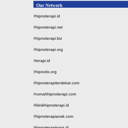
Our Network
hipnoterapi.id
#
hipnoterapi.net
#
hipnoterapi.biz
#
hipnoterapi.org
#
terapi.id
#
hipnotis.org
#
hipnoterapiterdekat.com
#
rumahhipnoterapi.com
#
klinikhipnoterapi.id
#
hipnoterapianak.com
#
hipnoterapijogja.id
#