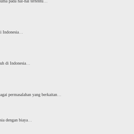
auma pada hal-hal tertentu…
di Indonesia…
auh di Indonesia…
rbagai permasalahan yang berkaitan…
esia dengan biaya…