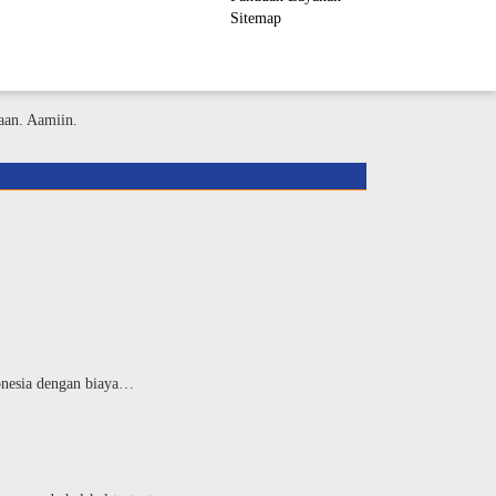
Sitemap
ember Area
aan. Aamiin.
donesia dengan biaya…