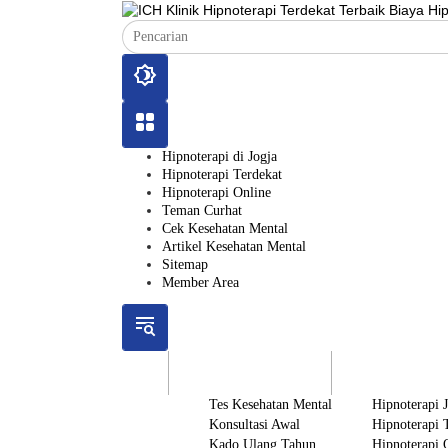
Langsung
ke
konten
Hipnoterapi di Jogja
Hipnoterapi Terdekat
Hipnoterapi Online
Teman Curhat
Cek Kesehatan Mental
Artikel Kesehatan Mental
Sitemap
Member Area
ICH
Gratis
Layanan
Tes Kesehatan Mental
Hipnoterapi 
Konsultasi Awal
Hipnoterapi 
Kado Ulang Tahun
Hipnoterapi 