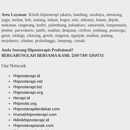
Area Layanan
: Klinik hipnoterapi jakarta, bandung, surabaya, semarang,
jogja, medan, bali, malang, bekasi, bogor, solo, sidoarjo, batam, depok,
makassar, tangerang, kediri, palembang, pekanbaru, samarinda, banjarmasin,
jember, purwokerto, jambi, madiun, denpasar, cirebon, jombang, ponorogo,
garut, salatiga, cikarang, gresik, magetan, nganjuk, madiun, padang,
mojokerto, cibubur, probolinggo, lampung, cimahi.
Anda Seorang Hipnoterapis Profesional?
DAFTAR GRATIS
BERGABUNGLAH BERSAMA KAMI.
Our Network
hipnoterapi.id
#
hipnoterapi.net
#
hipnoterapi.biz
#
hipnoterapi.org
#
terapi.id
#
hipnotis.org
#
hipnoterapiterdekat.com
#
rumahhipnoterapi.com
#
klinikhipnoterapi.id
#
hipnoterapianak.com
#