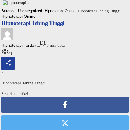
Langsung
ke
Beranda
Uncategorized
Hipnoterapi Online
Hipnoterapi Tebing Tinggi
konten
Hipnoterapi Online
Hipnoterapi Tebing Tinggi
Hipnoterapi Terdekat
3 min baca
91
×
Hipnoterapi Tebing Tinggi
Sebarkan artikel ini