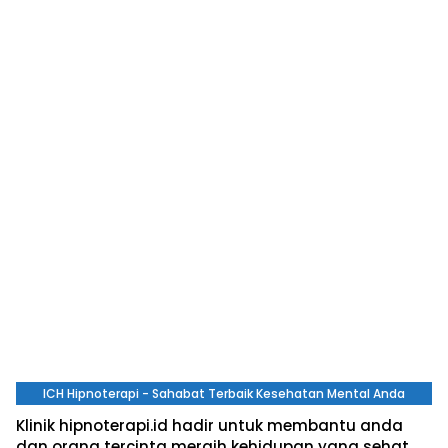
ICH Hipnoterapi - Sahabat Terbaik Kesehatan Mental Anda
Klinik hipnoterapi.id hadir untuk membantu anda
dan orang tercinta meraih kehidupan yang sehat