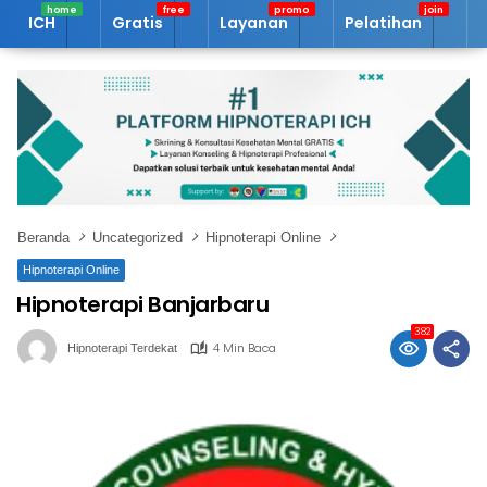
Langsung
ICH
Gratis
Layanan
Pelatihan
A
ke
konten
Beranda
Uncategorized
Hipnoterapi Online
Hipnoterapi Online
Hipnoterapi Banjarbaru
382
4 Min Baca
Hipnoterapi Terdekat