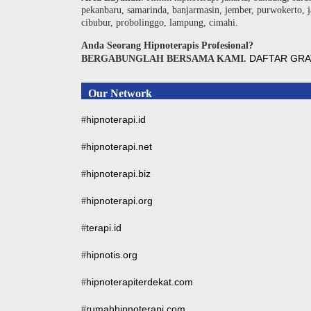
pekanbaru, samarinda, banjarmasin, jember, purwokerto, j
cibubur, probolinggo, lampung, cimahi.
Anda Seorang Hipnoterapis Profesional?
DAFTAR GRA
BERGABUNGLAH BERSAMA KAMI.
Our Network
hipnoterapi.id
#
hipnoterapi.net
#
hipnoterapi.biz
#
hipnoterapi.org
#
terapi.id
#
hipnotis.org
#
hipnoterapiterdekat.com
#
rumahhipnoterapi.com
#