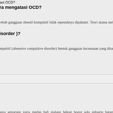
ra mengatasi OCD?
ebab gangguan obsesif-kompulsif tidak sepenuhnya dipahami. Teori utama m
isorder )?
ulsif (obsessive compulsive disorder) bentuk gangguan kecemasan yang dita
baya, semarang, jogja, medan, bali, malang, bekasi, bogor, solo, sidoarjo, bat