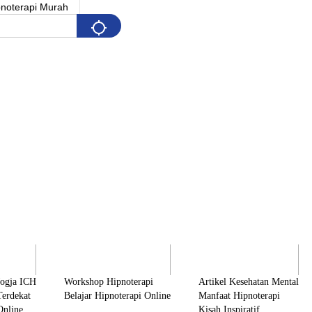
Pelatihan
Artikel & Edukasi
K
Jogja ICH
Workshop Hipnoterapi
Artikel Kesehatan Mental
Terdekat
Belajar Hipnoterapi Online
Manfaat Hipnoterapi
Online
Kisah Inspiratif