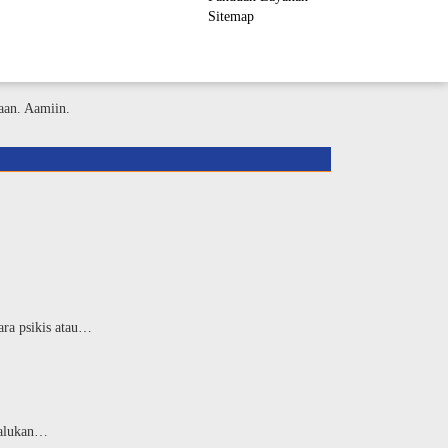
Sitemap
ember Area
aan. Aamiin.
ara psikis atau…
rmalukan…