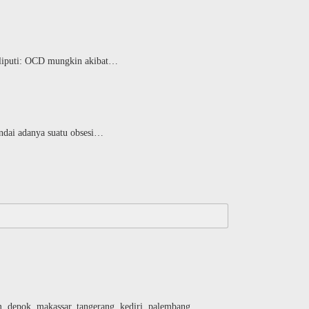
eliputi: OCD mungkin akibat…
ndai adanya suatu obsesi…
am, depok, makassar, tangerang, kediri, palembang,