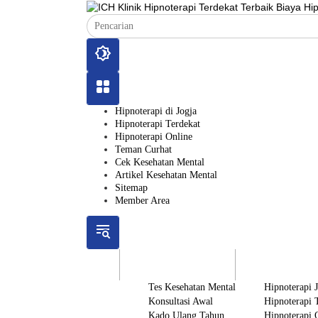
Langsung
ke
konten
Hipnoterapi di Jogja
Hipnoterapi Terdekat
Hipnoterapi Online
Teman Curhat
Cek Kesehatan Mental
Artikel Kesehatan Mental
Sitemap
Member Area
ICH
Gratis
Layanan
Tes Kesehatan Mental
Hipnoterapi 
Konsultasi Awal
Hipnoterapi 
Kado Ulang Tahun
Hipnoterapi 