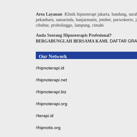
Area Layanan
: Klinik hipnoterapi jakarta, bandung, sura
pekanbaru, samarinda, banjarmasin, jember, purwokerto, j
cibubur, probolinggo, lampung, cimahi.
Anda Seorang Hipnoterapis Profesional?
DAFTAR GRA
BERGABUNGLAH BERSAMA KAMI.
Our Network
hipnoterapi.id
#
hipnoterapi.net
#
hipnoterapi.biz
#
hipnoterapi.org
#
terapi.id
#
hipnotis.org
#