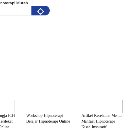
Pelatihan
Artikel & Edukasi
K
Jogja ICH
Workshop Hipnoterapi
Artikel Kesehatan Mental
Terdekat
Belajar Hipnoterapi Online
Manfaat Hipnoterapi
Online
Kisah Inspiratif