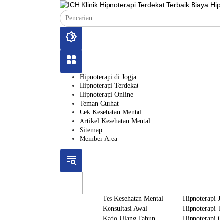
Langsung
ke
konten
Hipnoterapi di Jogja
Hipnoterapi Terdekat
Hipnoterapi Online
Teman Curhat
Cek Kesehatan Mental
Artikel Kesehatan Mental
Sitemap
Member Area
ICH
Gratis
Layanan
Tes Kesehatan Mental
Hipnoterapi 
Konsultasi Awal
Hipnoterapi 
Kado Ulang Tahun
Hipnoterapi 