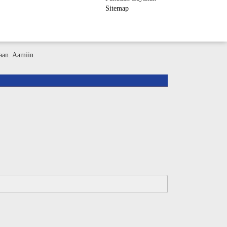
Sitemap
ember Area
aan. Aamiin.