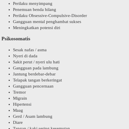
Perilaku menyimpang
Penemuan benda hilang
Perilaku Obsessive-Compulsive-Disorder
Gangguan mental penghambat sukses
Meningkatkan potensi diri
Psikosomatis
Sesak nafas / asma
Nyeri di dada
Sakit perut / nyeri ulu hati
Gangguan pada lambung
Jantung berdebar-debar
Telapak tangan berkeringat
Gangguan pencernaan
Tremor
Migrain
Hipertensi
Maag
Gerd / Asam lambung
Diare
Tangan / kaki sering kesemutan