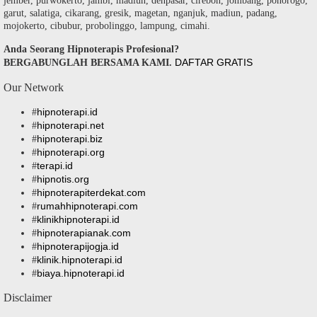
jember, purwokerto, jambi, madiun, denpasar, cirebon, jombang, ponorogo,
garut, salatiga, cikarang, gresik, magetan, nganjuk, madiun, padang,
mojokerto, cibubur, probolinggo, lampung, cimahi.
Anda Seorang Hipnoterapis Profesional?
DAFTAR GRATIS
BERGABUNGLAH BERSAMA KAMI.
Our Network
hipnoterapi.id
#
hipnoterapi.net
#
hipnoterapi.biz
#
hipnoterapi.org
#
terapi.id
#
hipnotis.org
#
hipnoterapiterdekat.com
#
rumahhipnoterapi.com
#
klinikhipnoterapi.id
#
hipnoterapianak.com
#
hipnoterapijogja.id
#
klinik.hipnoterapi.id
#
biaya.hipnoterapi.id
#
Disclaimer