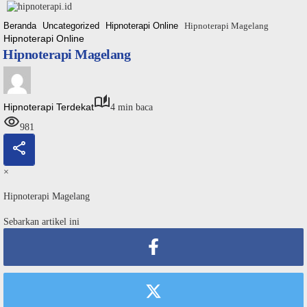
Langsung
ke
Beranda
Uncategorized
Hipnoterapi Online
Hipnoterapi Magelang
konten
Hipnoterapi Online
Hipnoterapi Magelang
Hipnoterapi Terdekat
4 min baca
981
×
Hipnoterapi Magelang
Sebarkan artikel ini