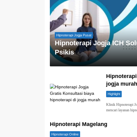
Hipnoterapi Jogja Pusat
Hipnoterapi Jogja ICH Sol
Psikis
Hipnoterapi
jogja mura
Highlight
Klinik Hipnoterapi 
mencari layanan hipn
Hipnoterapi Magelang
Hipnoterapi Online