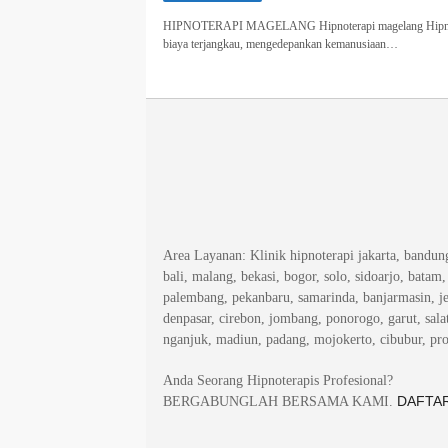
HIPNOTERAPI MAGELANG Hipnoterapi magelang Hipnoterapi.
biaya terjangkau, mengedepankan kemanusiaan…
Area Layanan
: Klinik hipnoterapi jakarta, bandu
bali, malang, bekasi, bogor, solo, sidoarjo, batam
palembang, pekanbaru, samarinda, banjarmasin, j
denpasar, cirebon, jombang, ponorogo, garut, salat
nganjuk, madiun, padang, mojokerto, cibubur, pr
Anda Seorang Hipnoterapis Profesional?
DAFTAR
BERGABUNGLAH BERSAMA KAMI.