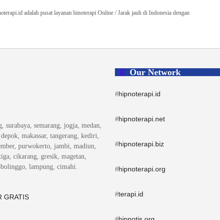
id adalah pusat layanan hinoterapi Online / Jarak jauh di Indonesia dengan
Our Network
hipnoterapi.id
#
hipnoterapi.net
#
ng, surabaya, semarang, jogja, medan,
, depok, makassar, tangerang, kediri,
hipnoterapi.biz
#
ember, purwokerto, jambi, madiun,
iga, cikarang, gresik, magetan,
obolinggo, lampung, cimahi.
hipnoterapi.org
#
terapi.id
#
 GRATIS
hipnotis.org
#