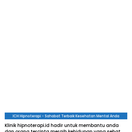
ICH Hipnoterapi - Sahabat Terbaik Kesehatan Mental Anda
Klinik hipnoterapi.id hadir untuk membantu anda
dan orang tercinta meraih kehidupan yang sehat