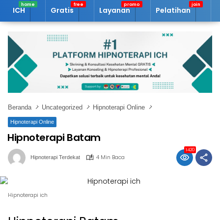
Langsung
ICH
Gratis
Layanan
Pelatihan
A
ke
konten
Beranda
Uncategorized
Hipnoterapi Online
Hipnoterapi Online
Hipnoterapi Batam
1420
4 Min Baca
Hipnoterapi Terdekat
Hipnoterapi ich