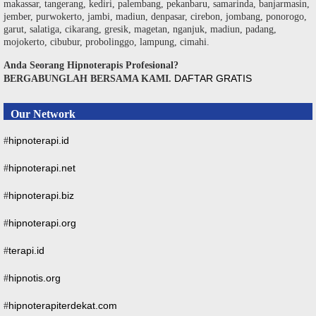
makassar, tangerang, kediri, palembang, pekanbaru, samarinda, banjarmasin,
jember, purwokerto, jambi, madiun, denpasar, cirebon, jombang, ponorogo,
garut, salatiga, cikarang, gresik, magetan, nganjuk, madiun, padang,
mojokerto, cibubur, probolinggo, lampung, cimahi.
Anda Seorang Hipnoterapis Profesional?
DAFTAR GRATIS
BERGABUNGLAH BERSAMA KAMI.
Our Network
hipnoterapi.id
#
hipnoterapi.net
#
hipnoterapi.biz
#
hipnoterapi.org
#
terapi.id
#
hipnotis.org
#
hipnoterapiterdekat.com
#