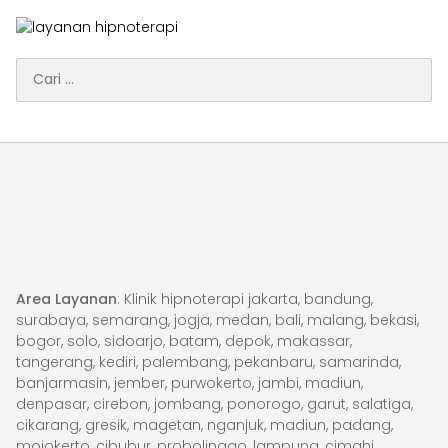
Cari
untuk:
Area Layanan
: Klinik hipnoterapi jakarta, bandung,
surabaya, semarang, jogja, medan, bali, malang, bekasi,
bogor, solo, sidoarjo, batam, depok, makassar,
tangerang, kediri, palembang, pekanbaru, samarinda,
banjarmasin, jember, purwokerto, jambi, madiun,
denpasar, cirebon, jombang, ponorogo, garut, salatiga,
cikarang, gresik, magetan, nganjuk, madiun, padang,
mojokerto, cibubur, probolinggo, lampung, cimahi.