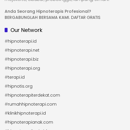
Anda Seorang Hipnoterapis Profesional?
BERGABUNGLAH BERSAMA KAMI.
DAFTAR GRATIS
Our Network
#
hipnoterapi.id
#
hipnoterapi.net
#
hipnoterapi.biz
#
hipnoterapi.org
#
terapi.id
#
hipnotis.org
#
hipnoterapiterdekat.com
#
rumahhipnoterapi.com
#
klinikhipnoterapi.id
#
hipnoterapianak.com