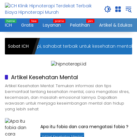
Langsung
ke
konten
ICH
Gratis
Layanan
Pelatihan
Artikel & Edukasi
 ICH Hipnoterapi, sahabat terbaik untuk kesehatan mental An
Sobat ICH
Artikel Kesehatan Mental
Artikel Kesehatan Mental: Temukan informasi dan tips
bermanfaat tentang kesehatan mental, cara mengatasi stres,
kecemasan, dan masalah emosional lainnya. Dapatkan
wawasan untuk menjaga keseimbangan mental dan hidup
yang lebih sehat
Apa itu fobia dan cara mengatasi fobia ?
Artikel Kesehatan Mental