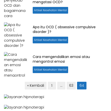
mengatasi OCD?
Artikel Kesehatan Mental
Apa itu OCD ( obsessive compulsive
disorder )?
Artikel Kesehatan Mental
Cara mengendalikan emosi atau
mengontrol emosi
Artikel Kesehatan Mental
Paginasi
« Kembali
1
…
63
64
pos