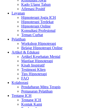
Konsultasi Awal
Kado Ulang Tahun
Afirmasi Positif
Layanan
Hipnoterapi Jogja ICH
Hipnoterapi Terdekat
Hipnoterapi Online
Konsultasi Profesional
Teman Curhat
Pelatihan
Workshop Hipnoterapi
Belajar Hipnoterapi Online
Artikel & Edukasi
Artikel Kesehatan Mental
Manfaat Hipnoterapi
Kisah Inspiratif
Testimoni Klien
Tips Hipnoterapi
FAQ
Kolaborasi
Pendaftaran Mitra Terapis
Pemasaran Pelatihan
Tentang ICH
Tentang ICH
Kontak Kami