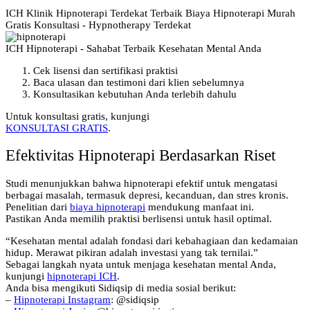
ICH Klinik Hipnoterapi Terdekat Terbaik Biaya Hipnoterapi Murah
Gratis Konsultasi - Hypnotherapy Terdekat
ICH Hipnoterapi - Sahabat Terbaik Kesehatan Mental Anda
Cek lisensi dan sertifikasi praktisi
Baca ulasan dan testimoni dari klien sebelumnya
Konsultasikan kebutuhan Anda terlebih dahulu
Untuk konsultasi gratis, kunjungi
KONSULTASI GRATIS
.
Efektivitas Hipnoterapi Berdasarkan Riset
Studi menunjukkan bahwa hipnoterapi efektif untuk mengatasi
berbagai masalah, termasuk depresi, kecanduan, dan stres kronis.
Penelitian dari
biaya hipnoterapi
mendukung manfaat ini.
Pastikan Anda memilih praktisi berlisensi untuk hasil optimal.
“Kesehatan mental adalah fondasi dari kebahagiaan dan kedamaian
hidup. Merawat pikiran adalah investasi yang tak ternilai.”
Sebagai langkah nyata untuk menjaga kesehatan mental Anda,
kunjungi
hipnoterapi ICH
.
Anda bisa mengikuti Sidiqsip di media sosial berikut:
–
Hipnoterapi Instagram
: @sidiqsip