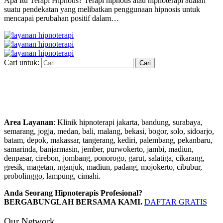
Apa Itu Terapi Hipnotis? Terapi hipnotis atau hipnoterapi adalah
suatu pendekatan yang melibatkan penggunaan hipnosis untuk
mencapai perubahan positif dalam…
Cari untuk:
Area Layanan
: Klinik hipnoterapi jakarta, bandung, surabaya,
semarang, jogja, medan, bali, malang, bekasi, bogor, solo, sidoarjo,
batam, depok, makassar, tangerang, kediri, palembang, pekanbaru,
samarinda, banjarmasin, jember, purwokerto, jambi, madiun,
denpasar, cirebon, jombang, ponorogo, garut, salatiga, cikarang,
gresik, magetan, nganjuk, madiun, padang, mojokerto, cibubur,
probolinggo, lampung, cimahi.
Anda Seorang Hipnoterapis Profesional?
BERGABUNGLAH BERSAMA KAMI.
DAFTAR GRATIS
Our Network