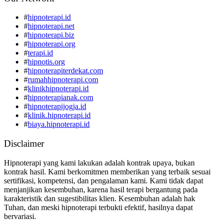
#
hipnoterapi.id
#
hipnoterapi.net
#
hipnoterapi.biz
#
hipnoterapi.org
#
terapi.id
#
hipnotis.org
#
hipnoterapiterdekat.com
#
rumahhipnoterapi.com
#
klinikhipnoterapi.id
#
hipnoterapianak.com
#
hipnoterapijogja.id
#
klinik.hipnoterapi.id
#
biaya.hipnoterapi.id
Disclaimer
Hipnoterapi yang kami lakukan adalah kontrak upaya, bukan
kontrak hasil. Kami berkomitmen memberikan yang terbaik sesuai
sertifikasi, kompetensi, dan pengalaman kami. Kami tidak dapat
menjanjikan kesembuhan, karena hasil terapi bergantung pada
karakteristik dan sugestibilitas klien. Kesembuhan adalah hak
Tuhan, dan meski hipnoterapi terbukti efektif, hasilnya dapat
bervariasi.