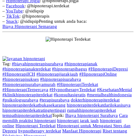
–
Hipnoterapi Jogja
: @hipnoterapi.jogja
–
Facebook
: @hipnoterapi.terdekat
–
YouTube
: @sidiqsip
–
TikTok
: @hipnoterapis
–
Snack
: @sidiqsipPenting untuk anda baca:
Biaya Hipnoterapi Semarang
Tag:
#biayahipnoterapisurabaya
#hipnoterapianak
#hipnoterapianakterdekat
#hipnoterapibagus
#HipnoterapiDepresi
#HipnoterapiICH
#hipnoterapijarakjauh
#HipnoterapiOnline
#hipnoterapisukses
#hipnoterapisurabaya
#hipnoterapisurabayamurah
#HipnoterapiTerdekat
#HipnoterapiTerpercaya
#HypnotherapyTerdekat
#KesehatanMental
#klinikhipnoterapiterdekat
#konsultasigratis
#mentalhealthindonesia
#psikologsurabaya
#terapisurabaya
dokterhipnoterapiterdekat
hipnoterapiterdekatbukasekarang
hipnoterapiterdekatdarilokasisaya
hipnoterapiterdekatratingtertinggi
rumahhipnoterapiterdekat
tempathipnoterapiterdekat
Topik:
Biaya hipnoterapi Surabaya
Cara
memilih praktisi hipnoterapi
hipnoterapi jarak jauh
hipnoterapi
online
Hipnoterapi Terdekat
Hipnoterapi untuk Mengatasi Stres dan
Depresi
hypnotherapy terdekat
Manfaat Hipnoterapi
Riset tentang
Efektivitas Hipnoterapi