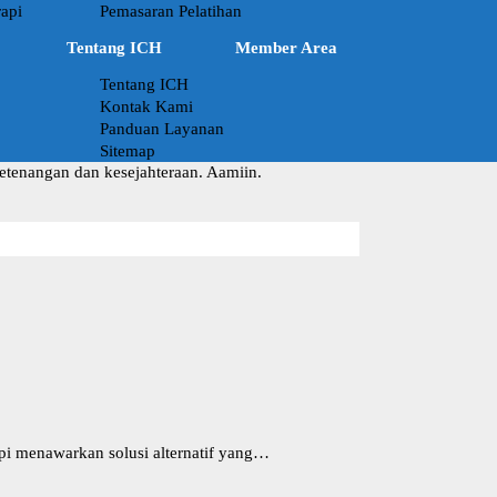
api
Pemasaran Pelatihan
Tentang ICH
Member Area
Tentang ICH
Kontak Kami
Panduan Layanan
Sitemap
ketenangan dan kesejahteraan. Aamiin.
pi menawarkan solusi alternatif yang…