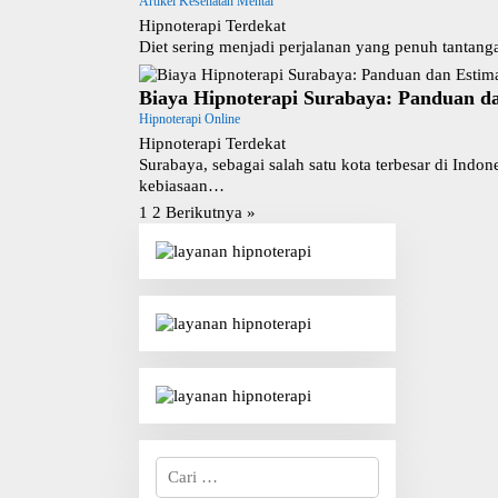
Artikel Kesehatan Mental
Hipnoterapi Terdekat
Diet sering menjadi perjalanan yang penuh tantang
Biaya Hipnoterapi Surabaya: Panduan d
Hipnoterapi Online
Hipnoterapi Terdekat
Surabaya, sebagai salah satu kota terbesar di Ind
kebiasaan…
P
1
2
Berikutnya »
a
g
i
n
a
s
i
p
o
s
C
a