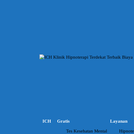
L
a
n
g
s
u
n
g
k
e
k
o
n
t
e
n
ICH
Gratis
Layanan
Tes Kesehatan Mental
Hipnote