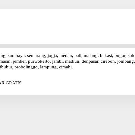
ung, surabaya, semarang, jogja, medan, bali, malang, bekasi, bogor, sol
asin, jember, purwokerto, jambi, madiun, denpasar, cirebon, jombang, p
ibubur, probolinggo, lampung, cimahi.
R GRATIS