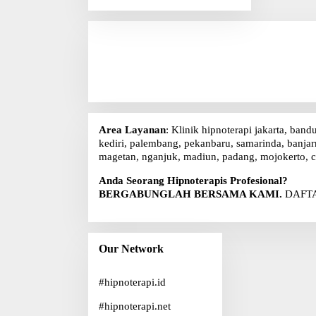
r
i
u
n
t
u
k
:
Area Layanan
: Klinik hipnoterapi jakarta, band
kediri, palembang, pekanbaru, samarinda, banjarm
magetan, nganjuk, madiun, padang, mojokerto, c
Anda Seorang Hipnoterapis Profesional?
BERGABUNGLAH BERSAMA KAMI.
DAFTA
Our Network
#
hipnoterapi.id
#
hipnoterapi.net