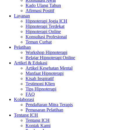
Konsultasi Awal
Kado Ulang Tahun
Afirmasi Positif
Layanan
Hipnoterapi Jogja ICH
Hipnoterapi Terdekat
Hipnoterapi Online
Konsultasi Profesional
Teman Curhat
Pelatihan
Workshop Hipnoterapi
Belajar Hipnoterapi Online
Artikel & Edukasi
Artikel Kesehatan Mental
Manfaat Hipnoterapi
Kisah Inspiratif
Testimoni Klien
Tips Hipnoterapi
FAQ
Kolaborasi
Pendaftaran Mitra Terapis
Pemasaran Pelatihan
Tentang ICH
Tentang ICH
Kontak Kami