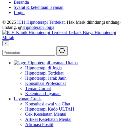
Beranda
Syarat & ketentuan layanan
Login
© 2025
ICH Hipnoterapi Terdekat
. Hak Merk dilindungi undang-
undang. @
Hipnoterapi Jogja
×
Layanan Utama
Hipnoterapi di Jogja
Hipnoterapi Terdekat
Hipnoterapi Jarak Jauh
Konsultasi Profesional
Teman Curhat
Ketentuan Layanan
Layanan Gratis
Konsultasi awal via Chat
Hipnoterapi Kado ULTAH
Cek Kesehatan Mental
Artikel Kesehatan Mental
Afirmasi Positif