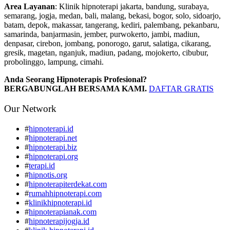
Area Layanan
: Klinik hipnoterapi jakarta, bandung, surabaya,
semarang, jogja, medan, bali, malang, bekasi, bogor, solo, sidoarjo,
batam, depok, makassar, tangerang, kediri, palembang, pekanbaru,
samarinda, banjarmasin, jember, purwokerto, jambi, madiun,
denpasar, cirebon, jombang, ponorogo, garut, salatiga, cikarang,
gresik, magetan, nganjuk, madiun, padang, mojokerto, cibubur,
probolinggo, lampung, cimahi.
Anda Seorang Hipnoterapis Profesional?
BERGABUNGLAH BERSAMA KAMI.
DAFTAR GRATIS
Our Network
#
hipnoterapi.id
#
hipnoterapi.net
#
hipnoterapi.biz
#
hipnoterapi.org
#
terapi.id
#
hipnotis.org
#
hipnoterapiterdekat.com
#
rumahhipnoterapi.com
#
klinikhipnoterapi.id
#
hipnoterapianak.com
#
hipnoterapijogja.id