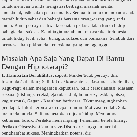
untuk membantu anda mengatasi berbagai masalah mental,
emosional, psikis dan psikosomatis . Semua itu untuk membantu anda
meraih hidup sehat dan bahagia bersama orang-orang yang anda
cintai. Kami percaya bahwa kesehatan psikis adalah kunci hidup
bahagia dan sukses. Kami ingin membantu masyarakat indonesia
untuk hidup lebih sehat, bahagia, sukses dan bermakna. Sembuh dari
permasalahan pikiran dan emosional yang mengganggu.
Masalah Apa Saja Yang Dapat Di Bantu
Dengan Hipnoterapi?
1. Hambatan Beraktifitas,
seperti Minder/tidak percaya diri,
Insomnia /sulit tidur, Sulit fokus / konsentrasi, Rasa malas berlebihan,
Ragu-ragu dalam mengambil keputusan, Sulit bersosialisasi, Masalah
seksual (disfungsi ereksi, ejakulasi dini, homosex, lesbian, bisex,
vaginismus), Gagap / Kesulitan berbicara, Takut mengungkapkan
pendapat, Takut berbicara di depan umum, Motivasi rendah, Suka
menunda nunda, Sulit menetapkan tujuan hidup, Mempunyai
kebiasaan buruk, Perilaku menyimpang, Penemuan benda hilang,
Perilaku Obsessive-Compulsive-Disorder, Gangguan mental
penghambat sukses, Meningkatkan potensi diri