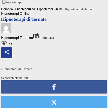
Langsung
ke
Beranda
Uncategorized
Hipnoterapi Online
Hipnoterapi di Ternate
konten
Hipnoterapi Online
Hipnoterapi di Ternate
Hipnoterapi Terdekat
4 min baca
177
×
Hipnoterapi di Ternate
Sebarkan artikel ini