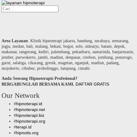
Cari
untuk:
Area Layanan
: Klinik hipnoterapi jakarta, bandung, surabaya, semarang,
jogja, medan, bali, malang, bekasi, bogor, solo, sidoarjo, batam, depok,
makassar, tangerang, kediri, palembang, pekanbaru, samarinda, banjarmasin,
jember, purwokerto, jambi, madiun, denpasar, cirebon, jombang, ponorogo,
garut, salatiga, cikarang, gresik, magetan, nganjuk, madiun, padang,
mojokerto, cibubur, probolinggo, lampung, cimahi.
Anda Seorang Hipnoterapis Profesional?
DAFTAR GRATIS
BERGABUNGLAH BERSAMA KAMI.
Our Network
hipnoterapi.id
#
hipnoterapi.net
#
hipnoterapi.biz
#
hipnoterapi.org
#
terapi.id
#
hipnotis.org
#