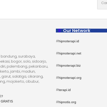
untuk:
Our Network
#
hipnoterapi.id
#
hipnoterapi.net
ta, bandung, surabaya,
kasi, bogor, solo, sidoarjo,
#
hipnoterapi.biz
diri, palembang, pekanbaru,
erto, jambi, madiun,
arut, salatiga, cikarang,
#
hipnoterapi.org
ng, mojokerto, cibubur,
#
terapi.id
l?
 GRATIS
#
hipnotis.org