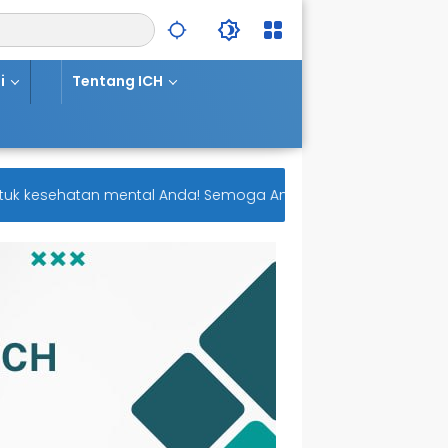
i
Tentang ICH
 kesehatan mental Anda! Semoga Anda selalu diberi ketenanga