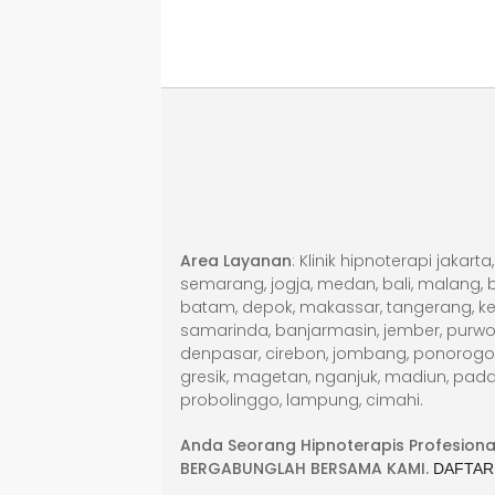
Area Layanan
: Klinik hipnoterapi jakar
semarang, jogja, medan, bali, malang, be
batam, depok, makassar, tangerang, ke
samarinda, banjarmasin, jember, purwok
denpasar, cirebon, jombang, ponorogo, g
gresik, magetan, nganjuk, madiun, pada
probolinggo, lampung, cimahi.
Anda Seorang Hipnoterapis Profesiona
BERGABUNGLAH BERSAMA KAMI.
DAFTAR