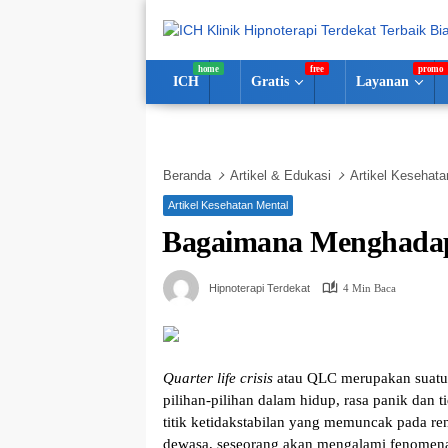
Langsung
ke
konten
ICH
Gratis
Layanan
Beranda
Artikel & Edukasi
Artikel Kesehata
Artikel Kesehatan Mental
Bagaimana Menghadapi 
Hipnoterapi Terdekat
4 Min Baca
Quarter life crisis
atau QLC merupakan suatu 
pilihan-pilihan dalam hidup, rasa panik dan
titik ketidakstabilan yang memuncak pada re
dewasa, seseorang akan mengalami fenomena k