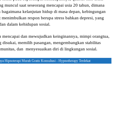
ang muncul saat seseorang mencapai usia 20 tahun, dimana
a bagaimana kelanjutan hidup di masa depan, kebingungan
at menimbulkan respon berupa stress bahkan depresi, yang
, dan dalam kehidupan sosial.
ngin mencapai dan mewujudkan keinginannya, mimpi orangtua,
 disukai, memilih pasangan, mengembangkan stabilitas
munitas, dan menyesuaikan diri di lingkungan sosial.
aya Hipnoterapi Murah Gratis Konsultasi - Hypnotherapy Terdekat