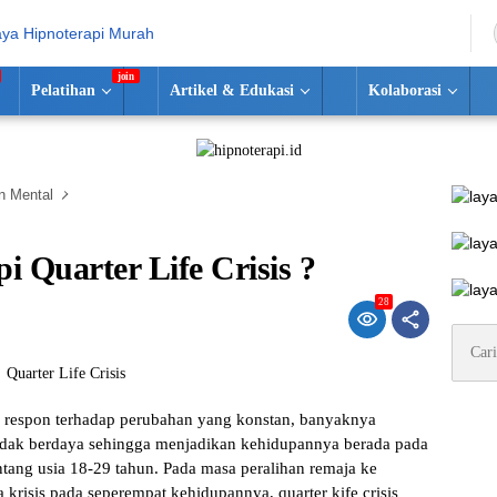
Pelatihan
Artikel & Edukasi
Kolaborasi
n Mental
Quarter Life Crisis ?
28
Cari
untuk:
respon terhadap perubahan yang konstan, banyaknya
 tidak berdaya sehingga menjadikan kehidupannya berada pada
ntang usia 18-29 tahun. Pada masa peralihan remaja ke
risis pada seperempat kehidupannya, quarter kife crisis