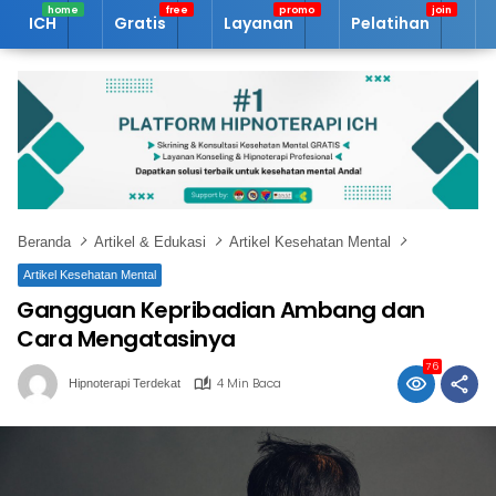
Langsung
ICH
Gratis
Layanan
Pelatihan
A
ke
konten
Beranda
Artikel & Edukasi
Artikel Kesehatan Mental
Artikel Kesehatan Mental
Gangguan Kepribadian Ambang dan
Cara Mengatasinya
76
4 Min Baca
Hipnoterapi Terdekat