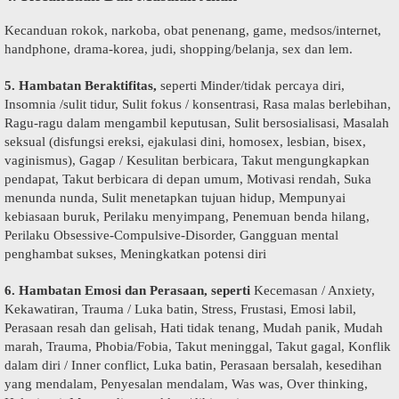
Kecanduan rokok, narkoba, obat penenang, game, medsos/internet,
handphone, drama-korea, judi, shopping/belanja, sex dan lem.
5. Hambatan Beraktifitas,
seperti Minder/tidak percaya diri,
Insomnia /sulit tidur, Sulit fokus / konsentrasi, Rasa malas berlebihan,
Ragu-ragu dalam mengambil keputusan, Sulit bersosialisasi, Masalah
seksual (disfungsi ereksi, ejakulasi dini, homosex, lesbian, bisex,
vaginismus), Gagap / Kesulitan berbicara, Takut mengungkapkan
pendapat, Takut berbicara di depan umum, Motivasi rendah, Suka
menunda nunda, Sulit menetapkan tujuan hidup, Mempunyai
kebiasaan buruk, Perilaku menyimpang, Penemuan benda hilang,
Perilaku Obsessive-Compulsive-Disorder, Gangguan mental
penghambat sukses, Meningkatkan potensi diri
6. Hambatan Emosi dan Perasaan, seperti
Kecemasan / Anxiety,
Kekawatiran, Trauma / Luka batin, Stress, Frustasi, Emosi labil,
Perasaan resah dan gelisah, Hati tidak tenang, Mudah panik, Mudah
marah, Trauma, Phobia/Fobia, Takut meninggal, Takut gagal, Konflik
dalam diri / Inner conflict, Luka batin, Perasaan bersalah, kesedihan
yang mendalam, Penyesalan mendalam, Was was, Over thinking,