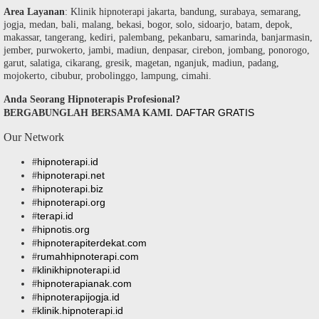
Area Layanan
: Klinik hipnoterapi jakarta, bandung, surabaya, semarang,
jogja, medan, bali, malang, bekasi, bogor, solo, sidoarjo, batam, depok,
makassar, tangerang, kediri, palembang, pekanbaru, samarinda, banjarmasin,
jember, purwokerto, jambi, madiun, denpasar, cirebon, jombang, ponorogo,
garut, salatiga, cikarang, gresik, magetan, nganjuk, madiun, padang,
mojokerto, cibubur, probolinggo, lampung, cimahi.
Anda Seorang Hipnoterapis Profesional?
DAFTAR GRATIS
BERGABUNGLAH BERSAMA KAMI.
Our Network
hipnoterapi.id
#
hipnoterapi.net
#
hipnoterapi.biz
#
hipnoterapi.org
#
terapi.id
#
hipnotis.org
#
hipnoterapiterdekat.com
#
rumahhipnoterapi.com
#
klinikhipnoterapi.id
#
hipnoterapianak.com
#
hipnoterapijogja.id
#
klinik.hipnoterapi.id
#