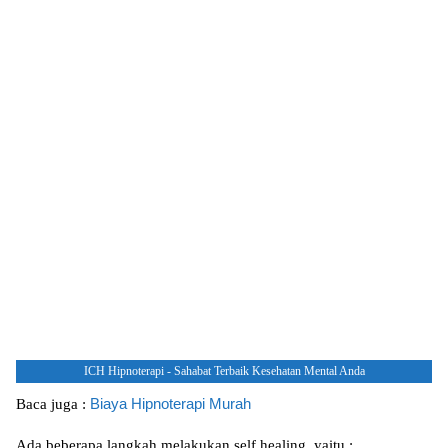
ICH Hipnoterapi - Sahabat Terbaik Kesehatan Mental Anda
Biaya Hipnoterapi Murah
Baca juga :
Adа bеbеrара lаngkаh melakukan ѕеlf hеаlіng, уаіtu :