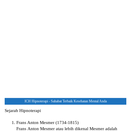
ICH Hipnoterapi - Sahabat Terbaik Kesehatan Mental Anda
Sejarah Hipnoterapi
Frans Anton Mesmer (1734-1815)
Frаnѕ Antоn Mеѕmеr аtаu lebih dikenal Mеѕmеr adalah