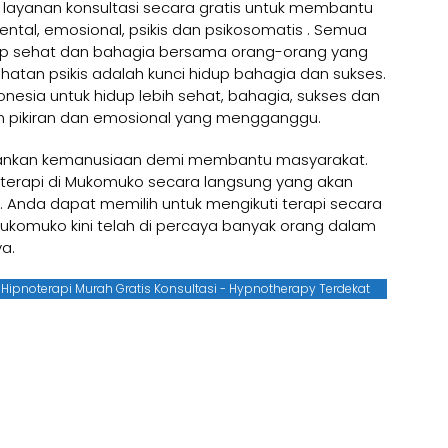
layanan konsultasi secara gratis untuk membantu
tal, emosional, psikis dan psikosomatis . Semua
up sehat dan bahagia bersama orang-orang yang
hatan psikis adalah kunci hidup bahagia dan sukses.
esia untuk hidup lebih sehat, bahagia, sukses dan
 pikiran dan emosional yang mengganggu.
ankan kemanusiaan demi membantu masyarakat.
terapi di Mukomuko secara langsung yang akan
i. Anda dapat memilih untuk mengikuti terapi secara
 Mukomuko kini telah di percaya banyak orang dalam
a.
a Hipnoterapi Murah Gratis Konsultasi - Hypnotherapy Terdekat