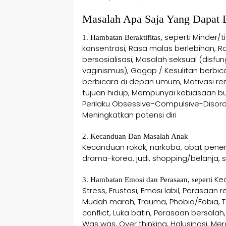
Masalah Apa Saja Yang Dapat 
seperti Minder/tid
1. Hambatan Beraktifitas,
konsentrasi, Rasa malas berlebihan, 
bersosialisasi, Masalah seksual (disfung
vaginismus), Gagap / Kesulitan berbi
berbicara di depan umum, Motivasi r
tujuan hidup, Mempunyai kebiasaan bu
Perilaku Obsessive-Compulsive-Diso
Meningkatkan potensi diri
2. Kecanduan Dan Masalah Anak
Kecanduan rokok, narkoba, obat pene
drama-korea, judi, shopping/belanja, 
Kec
3. Hambatan Emosi dan Perasaan, seperti
Stress, Frustasi, Emosi labil, Perasaan
Mudah marah, Trauma, Phobia/Fobia, Tak
conflict, Luka batin, Perasaan bersa
Was was, Over thinking, Halusinasi, M