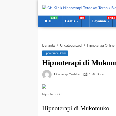
Langsung
ke
konten
ICH
Gratis
Layanan
Beranda
Uncategorized
Hipnoterapi Online
Hipnoterapi Online
Hipnoterapi di Muko
3 Min Baca
Hipnoterapi Terdekat
Hipnoterapi ich
Hipnoterapi di Mukomuko