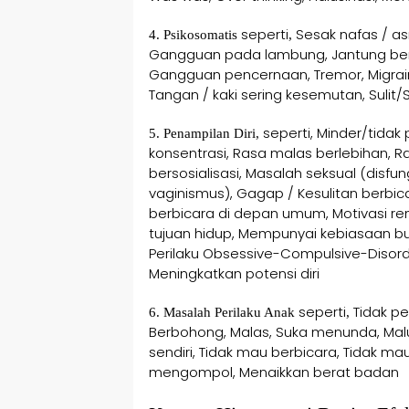
seperti
Sesak nafas / asm
4. Psikosomatis
,
Gangguan pada lambung, Jantung berd
Gangguan pencernaan, Tremor, Migrain
Tangan / kaki sering kesemutan, Sulit
seperti, Minder/tidak p
5. Penampilan Diri,
konsentrasi, Rasa malas berlebihan, 
bersosialisasi, Masalah seksual (disfung
vaginismus), Gagap / Kesulitan berbi
berbicara di depan umum, Motivasi r
tujuan hidup, Mempunyai kebiasaan bu
Perilaku Obsessive-Compulsive-Diso
Meningkatkan potensi diri
seperti
Tidak pe
6. Masalah Perilaku Anak
,
Berbohong, Malas, Suka menunda, Malu, 
sendiri, Tidak mau berbicara, Tidak m
mengompol, Menaikkan berat badan