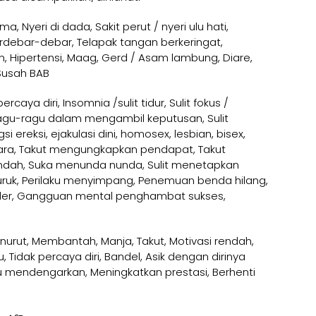
a, Nyeri di dada, Sakit perut / nyeri ulu hati,
ebar-debar, Telapak tangan berkeringat,
, Hipertensi, Maag, Gerd / Asam lambung, Diare,
/Susah BAB
ercaya diri, Insomnia /sulit tidur, Sulit fokus /
Ragu-ragu dalam mengambil keputusan, Sulit
si ereksi, ejakulasi dini, homosex, lesbian, bisex,
cara, Takut mengungkapkan pendapat, Takut
endah, Suka menunda nunda, Sulit menetapkan
ruk, Perilaku menyimpang, Penemuan benda hilang,
rder, Gangguan mental penghambat sukses,
nurut, Membantah, Manja, Takut, Motivasi rendah,
Tidak percaya diri, Bandel, Asik dengan dirinya
au mendengarkan, Meningkatkan prestasi, Berhenti