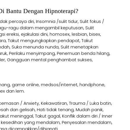
Di Bantu Dengan Hipnoterapi?
ak percaya diri, Insomnia /sulit tidur, Sulit fokus /
Ragu-ragu dalam mengambil keputusan, Sulit
si ereksi, ejakulasi dini, homosex, lesbian, bisex,
cara, Takut mengungkapkan pendapat, Takut
endah, Suka menunda nunda, Sulit menetapkan
ruk, Perilaku menyimpang, Penemuan benda hilang,
rder, Gangguan mental penghambat sukses,
nang, game online, medsos/internet, handphone,
sex dan lem.
emasan / Anxiety, Kekawatiran, Trauma / Luka batin,
 resah dan gelisah, Hati tidak tenang, Mudah panik,
ut meninggal, Takut gagal, Konflik dalam diri / Inner
lah, kesedihan yang mendalam, Penyesalan mendalam,
erasa dicampakkan/dihianati