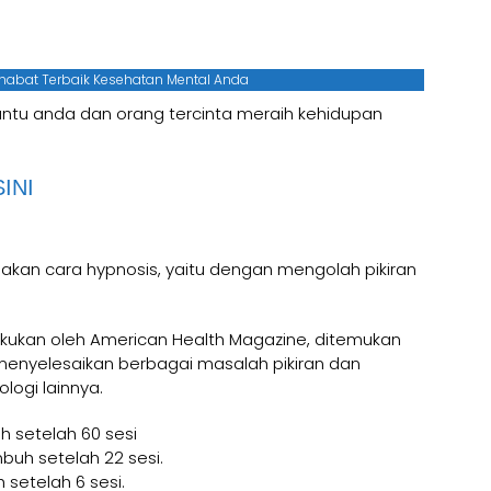
ahabat Terbaik Kesehatan Mental Anda
bantu anda dan orang tercinta meraih kehidupan
INI
kan cara hypnosis, yaitu dengan mengolah pikiran
akukan oleh American Health Magazine, ditemukan
 menyelesaikan berbagai masalah pikiran dan
logi lainnya.
h setelah 60 sesi
mbuh setelah 22 sesi.
 setelah 6 sesi.