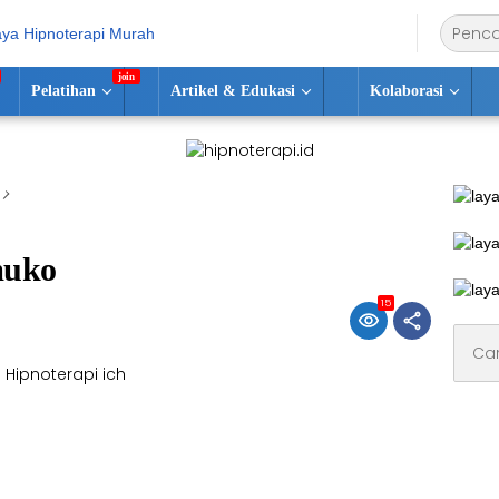
Pelatihan
Artikel & Edukasi
Kolaborasi
muko
15
Cari
untuk: