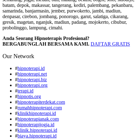
batam, depok, makassar, tangerang, kediri, palembang, pekanbaru,
samarinda, banjarmasin, jember, purwokerto, jambi, madiun,
denpasar, cirebon, jombang, ponorogo, garut, salatiga, cikarang,
gresik, magetan, nganjuk, madiun, padang, mojokerto, cibubur,
probolinggo, lampung, cimahi.
Anda Seorang Hipnoterapis Profesional?
BERGABUNGLAH BERSAMA KAMI.
DAFTAR GRATIS
Our Network
#
hipnoterapi.id
#
hipnoterapi.net
#
hipnoterapi.biz
#
hipnoterapi.org
#
terapi.id
#
hipnotis.org
#
hipnoterapiterdekat.com
#
rumahhipnoterapi.com
#
klinikhipnoterapi.id
#
hipnoterapianak.com
#
hipnoterapijogja.id
#
klinik.hipnoterapi.id
#
biaya.hipnoterapi.id