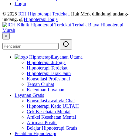
Login
© 2025
ICH Hipnoterapi Terdekat
. Hak Merk dilindungi undang-
undang. @
Hipnoterapi Jogja
×
Layanan Utama
Hipnoterapi di Jogja
Hipnoterapi Terdekat
Hipnoterapi Jarak Jauh
Konsultasi Profesional
Teman Curhat
Ketentuan Layanan
Layanan Gratis
Konsultasi awal via Chat
Hipnoterapi Kado ULTAH
Cek Kesehatan Mental
Artikel Kesehatan Mental
Afirmasi Positif
Belajar Hipnoterapi Gratis
Pelatihan Hipnoterapi