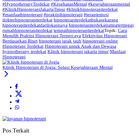
#HypnotherapyTerdekat
#KesehatanMental
#kesejahteraanmental
#KlinikHipnoterapiJakartaTimur
#klinikhipnoterapiterdekat
#manfaathipnoterapi
#praktisihipnoterapi
#terapiemosi
dokterhipnoterapiterdekat
hipnoterapiterdekatbukasekarang
hipnoterapiterdekatdarilokasisaya
hipnoterapiterdekatratingtertinggi
rumahhipnoterapiterdekat
tempathipnoterapiterdekat
Topik:
Cara
Memilih Praktisi Hipnoterapi Terpercaya
Efektivitas Hipnoterapi
Berdasarkan Riset
hipnoterapi jarak jauh
hipnoterapi online
Hipnoterapi Terdekat
Hipnoterapi untuk Anak dan Dewasa
hypnotherapy terdekat
Klinik hipnoterapi jakarta timur
Manfaat
Hipnoterapi
Klinik Hipnoterapi di Jogja: Solusi Kesejahteraan Mental
Pos Terkait