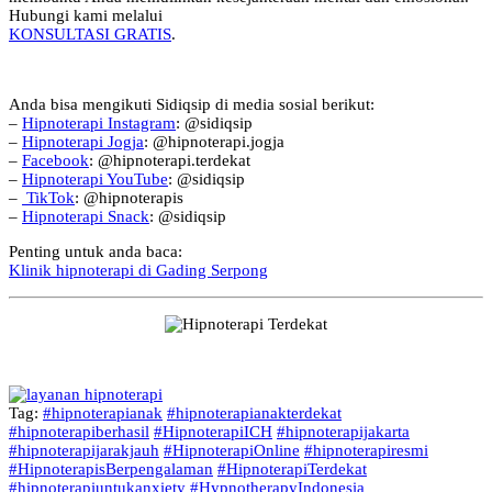
Hubungi kami melalui
KONSULTASI GRATIS
.
Anda bisa mengikuti Sidiqsip di media sosial berikut:
–
Hipnoterapi Instagram
: @sidiqsip
–
Hipnoterapi Jogja
: @hipnoterapi.jogja
–
Facebook
: @hipnoterapi.terdekat
–
Hipnoterapi YouTube
: @sidiqsip
–
TikTok
: @hipnoterapis
–
Hipnoterapi Snack
: @sidiqsip
Penting untuk anda baca:
Klinik hipnoterapi di Gading Serpong
Tag:
#hipnoterapianak
#hipnoterapianakterdekat
#hipnoterapiberhasil
#HipnoterapiICH
#hipnoterapijakarta
#hipnoterapijarakjauh
#HipnoterapiOnline
#hipnoterapiresmi
#HipnoterapisBerpengalaman
#HipnoterapiTerdekat
#hipnoterapiuntukanxiety
#HypnotherapyIndonesia