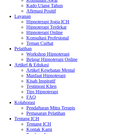
Konsultasi Awal
Kado Ulang Tahun
Afirmasi Positif
Layanan
Hipnoterapi Jogja ICH
Hipnoterapi Terdekat
Hipnoterapi Online
Konsultasi Profesional
Teman Curhat
Pelatihan
Workshop Hipnoterapi
Belajar Hipnoterapi Online
Artikel & Edukasi
Artikel Kesehatan Mental
Manfaat Hipnoterapi
Kisah Inspiratif
Testimoni Klien
Tips Hipnoterapi
FAQ
Kolaborasi
Pendaftaran Mitra Terapis
Pemasaran Pelatihan
Tentang ICH
Tentang ICH
Kontak Kami