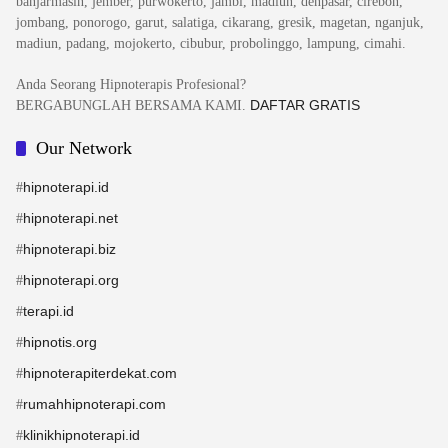
banjarmasin, jember, purwokerto, jambi, madiun, denpasar, cirebon,
jombang, ponorogo, garut, salatiga, cikarang, gresik, magetan, nganjuk,
madiun, padang, mojokerto, cibubur, probolinggo, lampung, cimahi.
Anda Seorang Hipnoterapis Profesional?
DAFTAR GRATIS
BERGABUNGLAH BERSAMA KAMI.
Our Network
hipnoterapi.id
#
hipnoterapi.net
#
hipnoterapi.biz
#
hipnoterapi.org
#
terapi.id
#
hipnotis.org
#
hipnoterapiterdekat.com
#
rumahhipnoterapi.com
#
klinikhipnoterapi.id
#