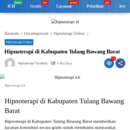
Langsung
ICH
Gratis
Layanan
Pelatihan
Artik
ke
konten
Beranda
Uncategorized
Hipnoterapi Online
Hipnoterapi Online
Hipnoterapi di Kabupaten Tulang Bawang Barat
14
Hipnoterapi Terdekat
4 Min Baca
Hipnoterapi ich
Hipnoterapi di Kabupaten Tulang Bawang
Barat
Hipnoterapi di Kabupaten Tulang Bawang Barat memberikan
layanan konsultasi secara gratis untuk membantu masyarakat