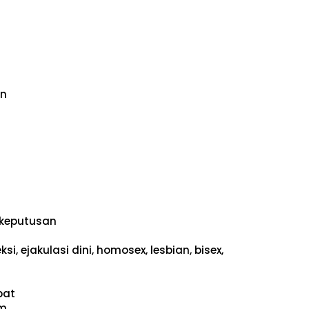
an
keputusan
i, ejakulasi dini, homosex, lesbian, bisex,
pat
um