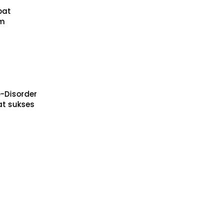
pat
um
-Disorder
t sukses