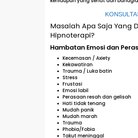
kehidupan yang sehat dan bahagia
KONSULTAS
Masalah Apa Saja Yang 
Hipnoterapi?
Hambatan Emosi dan Pera
Kecemasan / Axiety
Kekawatiran
Trauma / Luka batin
Stress
Frustasi
Emosi labil
Perasaan resah dan gelisah
Hati tidak tenang
Mudah panik
Mudah marah
Trauma
Phobia/Fobia
Takut meninggal