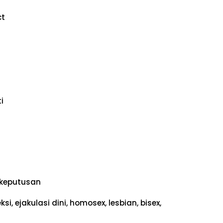
ct
i
keputusan
i, ejakulasi dini, homosex, lesbian, bisex,