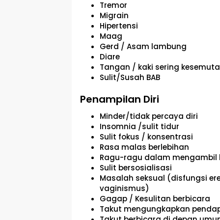
Tremor
Migrain
Hipertensi
Maag
Gerd / Asam lambung
Diare
Tangan / kaki sering kesemut
Sulit/Susah BAB
Penampilan Diri
Minder/tidak percaya diri
Insomnia /sulit tidur
Sulit fokus / konsentrasi
Rasa malas berlebihan
Ragu-ragu dalam mengambil 
Sulit bersosialisasi
Masalah seksual (disfungsi ereks
vaginismus)
Gagap / Kesulitan berbicara
Takut mengungkapkan penda
Takut berbicara di depan um