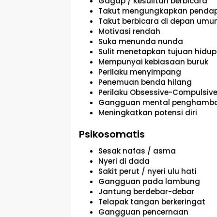
Gagap / Kesulitan berbicara
Takut mengungkapkan penda
Takut berbicara di depan um
Motivasi rendah
Suka menunda nunda
Sulit menetapkan tujuan hidup
Mempunyai kebiasaan buruk
Perilaku menyimpang
Penemuan benda hilang
Perilaku Obsessive-Compulsive
Gangguan mental penghamba
Meningkatkan potensi diri
Psikosomatis
Sesak nafas / asma
Nyeri di dada
Sakit perut / nyeri ulu hati
Gangguan pada lambung
Jantung berdebar-debar
Telapak tangan berkeringat
Gangguan pencernaan