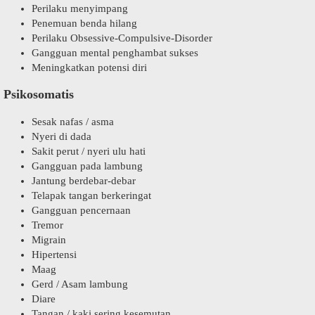
Perilaku menyimpang
Penemuan benda hilang
Perilaku Obsessive-Compulsive-Disorder
Gangguan mental penghambat sukses
Meningkatkan potensi diri
Psikosomatis
Sesak nafas / asma
Nyeri di dada
Sakit perut / nyeri ulu hati
Gangguan pada lambung
Jantung berdebar-debar
Telapak tangan berkeringat
Gangguan pencernaan
Tremor
Migrain
Hipertensi
Maag
Gerd / Asam lambung
Diare
Tangan / kaki sering kesemutan