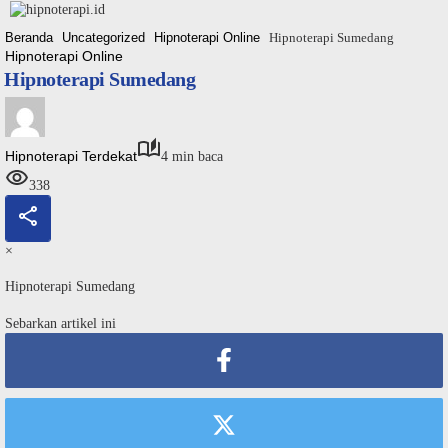
Langsung
ke
Beranda
Uncategorized
Hipnoterapi Online
Hipnoterapi Sumedang
konten
Hipnoterapi Online
Hipnoterapi Sumedang
Hipnoterapi Terdekat
4 min baca
338
×
Hipnoterapi Sumedang
Sebarkan artikel ini