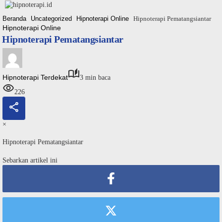
Langsung
ke
Beranda
Uncategorized
Hipnoterapi Online
Hipnoterapi Pematangsiantar
konten
Hipnoterapi Online
Hipnoterapi Pematangsiantar
Hipnoterapi Terdekat
3 min baca
226
×
Hipnoterapi Pematangsiantar
Sebarkan artikel ini