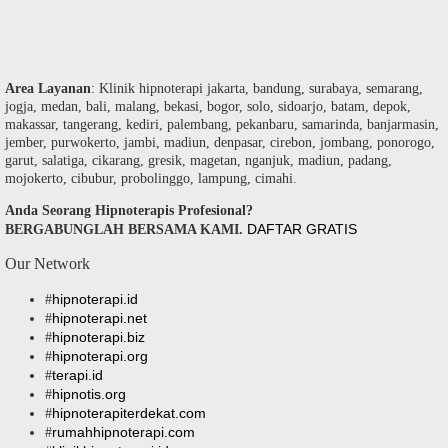
Area Layanan
: Klinik hipnoterapi jakarta, bandung, surabaya, semarang,
jogja, medan, bali, malang, bekasi, bogor, solo, sidoarjo, batam, depok,
makassar, tangerang, kediri, palembang, pekanbaru, samarinda, banjarmasin,
jember, purwokerto, jambi, madiun, denpasar, cirebon, jombang, ponorogo,
garut, salatiga, cikarang, gresik, magetan, nganjuk, madiun, padang,
mojokerto, cibubur, probolinggo, lampung, cimahi.
Anda Seorang Hipnoterapis Profesional?
DAFTAR GRATIS
BERGABUNGLAH BERSAMA KAMI.
Our Network
hipnoterapi.id
#
hipnoterapi.net
#
hipnoterapi.biz
#
hipnoterapi.org
#
terapi.id
#
hipnotis.org
#
hipnoterapiterdekat.com
#
rumahhipnoterapi.com
#