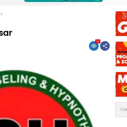
sar
192
Cari
untuk: