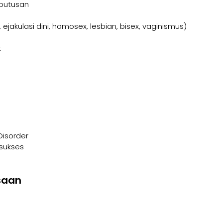
putusan
 ejakulasi dini, homosex, lesbian, bisex, vaginismus)
t
Disorder
sukses
saan